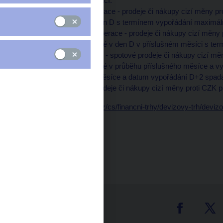
čtyři základní typy operací:
- uzavřené spotové operace - prodeje či nákupy cizí měny
trhu (uzavřeny jsou v den D s termínem vypořádání maximál
- uzavřené termínové operace - prodeje či nákupy cizí měn
devizovém trhu uzavřené v den D v příslušném měsíci s te
- nevypořádané operace - spotové prodeje či nákupy cizí m
devizovém trhu uzavřené v průběhu příslušného měsíce a vyp
spadá do příslušného měsíce a datum vypořádání D+2 spadá 
- klientské operace - prodeje či nákupy cizí měny proti CZK 
Data:
https://www.cnb.cz/cs/financni-trhy/devizovy-trh/devi
Čas zveřejnění: 10.00
tter