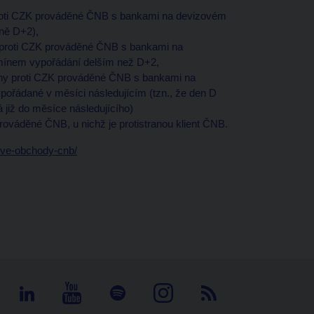
 proti CZK prováděné ČNB s bankami na devizovém
ně D+2),
y proti CZK prováděné ČNB s bankami na
rmínem vypořádání delším než D+2,
ěny proti CZK prováděné ČNB s bankami na
ořádané v měsíci následujícím (tzn., že den D
již do měsíce následujícího)
prováděné ČNB, u nichž je protistranou klient ČNB.
zove-obchody-cnb/