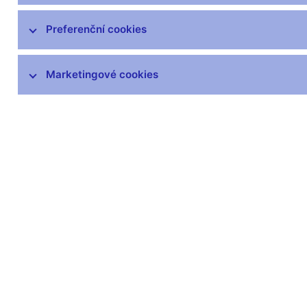
Preferenční cookies
Další informace
Marketingové cookies
Svátky v České republice
Pravidla pro privilegovaný přístup k
informacím
Harmonogram zveřejňovaných informací
(xls, 1,1 MB)
Zůstaňme v kontaktu
Newsle