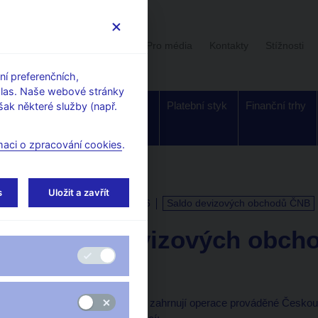
Uživatelská sekce
Stalo se
Pro média
Kontakty
Stížnosti
í preferenčních,
hlas. Naše webové stránky
Dohled a
Bankovky a
Platební styk
Finanční trhy
ak některé služby (např.
regulace
mince
maci o zpracování cookies
.
s
Uložit a zavřít
KALENDÁŘ
8. 12. 2026
Saldo devizových obchodů ČNB
Saldo devizových obch
k 31. 10. 2026
Devizové obchody ČNB zahrnují operace prováděné Českou 