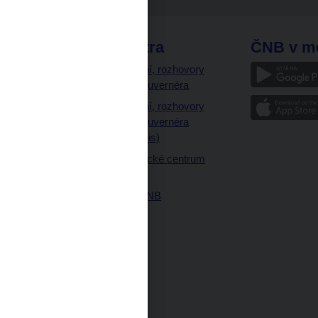
odkazy
ČNB extra
ČNB v m
a
Vystoupení, rozhovory
a články guvernéra
ázky
Vystoupení, rozhovory
ajetku
a články guvernéra
ných prostor
(úplný výpis)
Návštěvnické centrum
ČNB
Historie ČNB