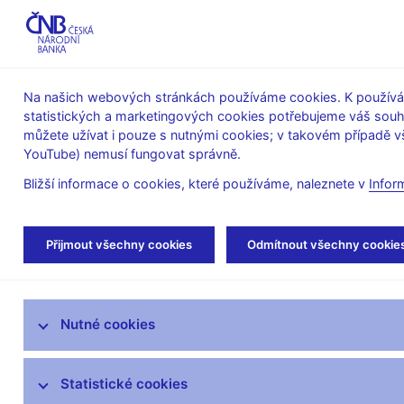
ABO-K
Na našich webových stránkách používáme cookies. K používán
statistických a marketingových cookies potřebujeme váš sou
O ČNB
Měnová
Finanční
můžete užívat i pouze s nutnými cookies; v takovém případě vš
YouTube) nemusí fungovat správně.
politika
stabilita
Bližší informace o cookies, které používáme, naleznete v
Infor
Úvod
Stalo se
Kalendář
Přijmout všechny cookies
Odmítnout všechny cookie
Aktuality
Nutné cookies
Tiskové zprávy
Kalendář
Statistické cookies