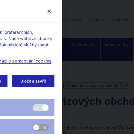
Uživatelská sekce
Stalo se
Pro média
Kontakty
Stížnosti
í preferenčních,
hlas. Naše webové stránky
Dohled a
Bankovky a
Platební styk
Finanční trhy
ak některé služby (např.
regulace
mince
maci o zpracování cookies
.
s
Uložit a zavřít
KALENDÁŘ
7. 8. 2026
Saldo devizových obchodů ČNB
Saldo devizových obch
k 30. 6. 2026
Devizové obchody ČNB zahrnují operace prováděné Českou 