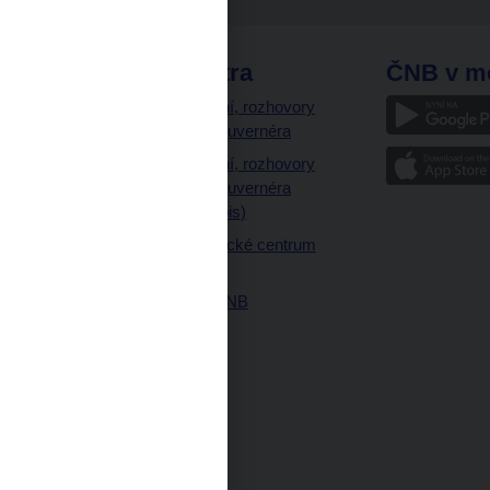
odkazy
ČNB extra
ČNB v m
a
Vystoupení, rozhovory
a články guvernéra
ázky
Vystoupení, rozhovory
ajetku
a články guvernéra
ných prostor
(úplný výpis)
Návštěvnické centrum
ČNB
Historie ČNB