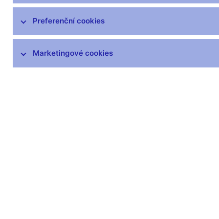
Preferenční cookies
Další informace
Marketingové cookies
Svátky v České republice
Pravidla pro privilegovaný přístup k
informacím
Harmonogram zveřejňovaných informací
(xls, 1,1 MB)
Zůstaňme v kontaktu
Newsle