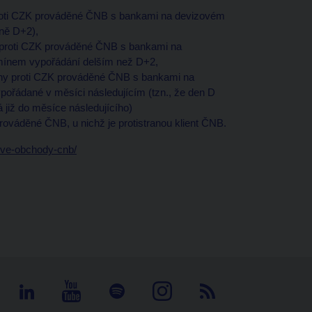
 proti CZK prováděné ČNB s bankami na devizovém
ně D+2),
y proti CZK prováděné ČNB s bankami na
rmínem vypořádání delším než D+2,
ěny proti CZK prováděné ČNB s bankami na
ořádané v měsíci následujícím (tzn., že den D
již do měsíce následujícího)
prováděné ČNB, u nichž je protistranou klient ČNB.
zove-obchody-cnb/