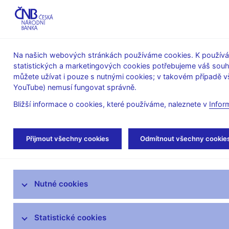
ABO-K
Na našich webových stránkách používáme cookies. K používán
statistických a marketingových cookies potřebujeme váš sou
O ČNB
Měnová
Finanční
můžete užívat i pouze s nutnými cookies; v takovém případě vš
YouTube) nemusí fungovat správně.
politika
stabilita
Bližší informace o cookies, které používáme, naleznete v
Infor
Úvod
Stalo se
Kalendář
Přijmout všechny cookies
Odmítnout všechny cookie
Aktuality
Nutné cookies
Tiskové zprávy
Kalendář
Statistické cookies