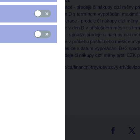
čtyři základní typy operací:
- uzavřené spotové operace - prodeje či nákupy cizí měny
trhu (uzavřeny jsou v den D s termínem vypořádání maximál
- uzavřené termínové operace - prodeje či nákupy cizí měn
devizovém trhu uzavřené v den D v příslušném měsíci s te
- nevypořádané operace - spotové prodeje či nákupy cizí m
devizovém trhu uzavřené v průběhu příslušného měsíce a vyp
spadá do příslušného měsíce a datum vypořádání D+2 spadá 
- klientské operace - prodeje či nákupy cizí měny proti CZK 
Data:
https://www.cnb.cz/cs/financni-trhy/devizovy-trh/devi
Čas zveřejnění: 10.00
tter