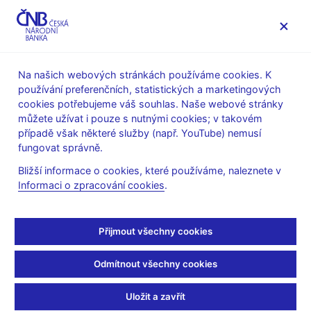
MENU
Na našich webových stránkách používáme cookies. K
používání preferenčních, statistických a marketingových
Úvod
Stalo se
Kalendář
cookies potřebujeme váš souhlas. Naše webové stránky
můžete užívat i pouze s nutnými cookies; v takovém
KALENDÁŘ
8. 1. 2027
Záznam z jednání bankovní rady
případě však některé služby (např. YouTube) nemusí
fungovat správně.
Písemný záznam z
Bližší informace o cookies, které používáme, naleznete v
Informaci o zpracování cookies
.
měnověpolitického
jednání bankovní rady
Přijmout všechny cookies
ze dne 17. prosince 2026
Odmítnout všechny cookies
Bankovní rada jedná o měnových otázkách osmkrát ročně,
Uložit a zavřít
výjimečně též na mimořádných zasedáních. Písemný záznam