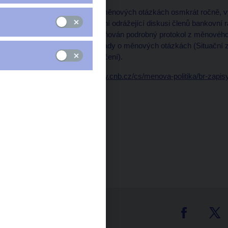
Bankovní rada jedná o měnových otázkách osmkrát ročně, 
Písemný záznam jednání odrážející diskusi členů bankovní r
Po šesti letech je zveřejňován podrobný protokol z měnového
rozhodování bankovní rady o měnových otázkách (Situační
Měnověpolitické doporučení).
Podrobnosti:
https://www.cnb.cz/cs/menova-politika/br-zapisy
tter