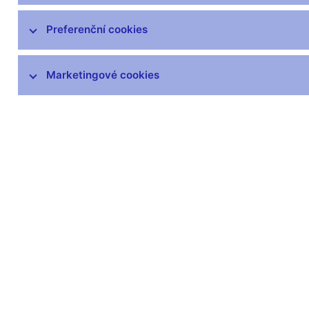
Preferenční cookies
Další informace
Marketingové cookies
Svátky v České republice
Pravidla pro privilegovaný přístup k
informacím
Harmonogram zveřejňovaných informací
(xls, 1,1 MB)
Zůstaňme v kontaktu
Newsle