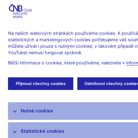
ABO-K
Na našich webových stránkách používáme cookies. K používán
statistických a marketingových cookies potřebujeme váš sou
O ČNB
Měnová
Finanční
můžete užívat i pouze s nutnými cookies; v takovém případě vš
YouTube) nemusí fungovat správně.
politika
stabilita
Bližší informace o cookies, které používáme, naleznete v
Infor
Úvod
Stalo se
Kalendář
Přijmout všechny cookies
Odmítnout všechny cookie
Aktuality
Nutné cookies
Tiskové zprávy
Kalendář
Statistické cookies