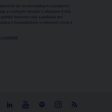
výjimečně též na mimořádných zasedáních.
ady je zveřejněn obvykle s odstupem 8 dnů.
 jednání bankovní rady a podklady pro
 zpráva o hospodářském a měnovém vývoji a
-z-jednani/