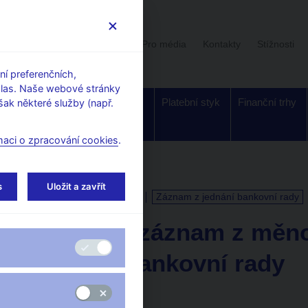
Uživatelská sekce
Stalo se
Pro média
Kontakty
Stížnosti
í preferenčních,
hlas. Naše webové stránky
Dohled a
Bankovky a
Platební styk
Finanční trhy
ak některé služby (např.
regulace
mince
maci o zpracování cookies
.
s
Uložit a zavřít
KALENDÁŘ
4. 7. 2025
Záznam z jednání bankovní rady
Písemný záznam z měno
jednání bankovní rady
ze dne 25. června 2025