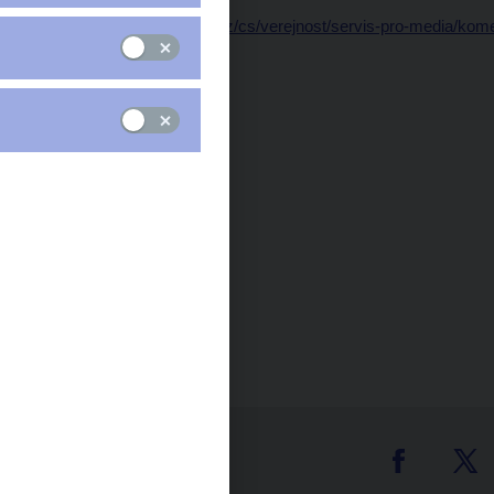
Data:
https://www.cnb.cz/cs/verejnost/servis-pro-media/ko
o-inflaci-a-hdp/
Čas zveřejnění: 13.00
tter