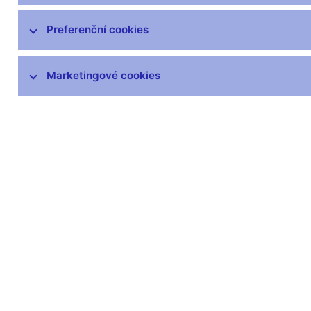
Preferenční cookies
Další informace
Marketingové cookies
Svátky v České republice
Pravidla pro privilegovaný přístup k
informacím
Harmonogram zveřejňovaných informací
(xls, 1,1 MB)
Zůstaňme v kontaktu
Newsle