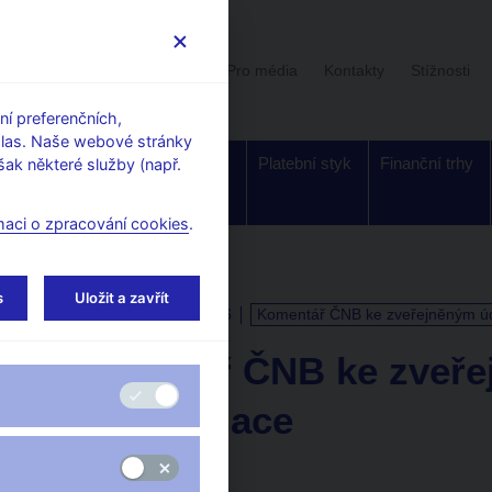
Uživatelská sekce
Stalo se
Pro média
Kontakty
Stížnosti
í preferenčních,
hlas. Naše webové stránky
Dohled a
Bankovky a
Platební styk
Finanční trhy
ak některé služby (např.
regulace
mince
maci o zpracování cookies
.
s
Uložit a zavřít
KALENDÁŘ
11. 8. 2026
Komentář ČNB ke zveřejněným úda
Komentář ČNB ke zveře
vývoji inflace
za červenec 2026