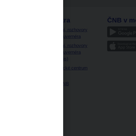
odkazy
ČNB extra
ČNB v m
a
Vystoupení, rozhovory
a články guvernéra
ázky
Vystoupení, rozhovory
ajetku
a články guvernéra
ných prostor
(úplný výpis)
Návštěvnické centrum
ČNB
Historie ČNB