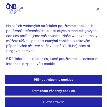
MENU
Na našich webových stránkách používáme cookies. K
používání preferenčních, statistických a marketingových
Úvod
Stalo se
Kalendář
cookies potřebujeme váš souhlas. Naše webové stránky
můžete užívat i pouze s nutnými cookies; v takovém
KALENDÁŘ
30. 5.
Komentář ČNB ke zveřejněným
2025
případě však některé služby (např. YouTube) nemusí
údajům o HDP
fungovat správně.
Bližší informace o cookies, které používáme, naleznete v
Komentář ČNB ke
Informaci o zpracování cookies
.
zveřejněným údajům o
Přijmout všechny cookies
HDP
Odmítnout všechny cookies
za 1. čtvrtletí 2025
Uložit a zavřít
Data:
https://www.cnb.cz/cs/verejnost/servis-pro-