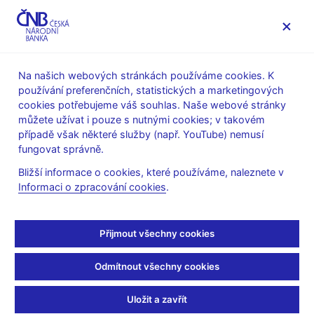
MENU
Na našich webových stránkách používáme cookies. K
používání preferenčních, statistických a marketingových
Úvod
Stalo se
Kalendář
cookies potřebujeme váš souhlas. Naše webové stránky
můžete užívat i pouze s nutnými cookies; v takovém
KALENDÁŘ
19. 11. 2026
Jednání bankovní rady
případě však některé služby (např. YouTube) nemusí
fungovat správně.
Jednání bankovní rady
Bližší informace o cookies, které používáme, naleznete v
Informaci o zpracování cookies
.
Bankovní rada na těchto zasedáních projednává běžnou
agendu.
Přijmout všechny cookies
Odmítnout všechny cookies
Další informace
Uložit a zavřít