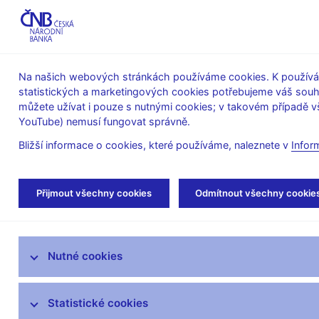
ABO-K
Na našich webových stránkách používáme cookies. K používán
statistických a marketingových cookies potřebujeme váš sou
O ČNB
Měnová
Finanční
můžete užívat i pouze s nutnými cookies; v takovém případě vš
YouTube) nemusí fungovat správně.
politika
stabilita
Bližší informace o cookies, které používáme, naleznete v
Infor
Úvod
Stalo se
Kalendář
Přijmout všechny cookies
Odmítnout všechny cookie
Aktuality
Nutné cookies
Tiskové zprávy
Kalendář
Statistické cookies