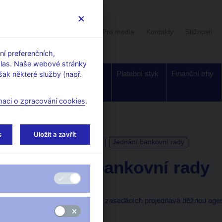
Uživatelská sekce
Stalo se
Pro média
Kontakty
Stížnosti
í preferenčních,
hlas. Naše webové stránky
Dohled a
Bankovky a
Platební styk
Finanční trhy
ak některé služby (např.
regulace
mince
maci o zpracování cookies
.
s
Uložit a zavřít
KALENDÁŘ
2. 4. 2026
Jednání bankovní rady
Jednání bankovní rady
Bankovní rada na těchto zasedáních projednává běžnou age