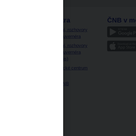
odkazy
ČNB extra
ČNB v m
a
Vystoupení, rozhovory
a články guvernéra
ázky
Vystoupení, rozhovory
ajetku
a články guvernéra
ných prostor
(úplný výpis)
Návštěvnické centrum
ČNB
Historie ČNB