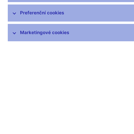
Preferenční cookies
Další informace
Marketingové cookies
Svátky v České republice
Pravidla pro privilegovaný přístup k
informacím
Harmonogram zveřejňovaných informací
(xls, 1,1 MB)
Zůstaňme v kontaktu
Newsle