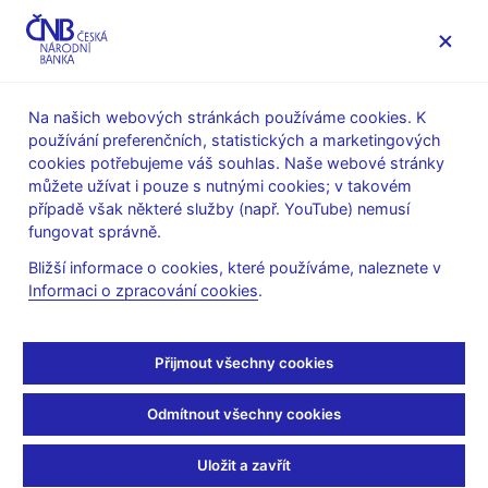
MENU
Na našich webových stránkách používáme cookies. K
používání preferenčních, statistických a marketingových
Úvod
Stalo se
Kalendář
cookies potřebujeme váš souhlas. Naše webové stránky
můžete užívat i pouze s nutnými cookies; v takovém
KALENDÁŘ
18. 9. 2025
Jednání bankovní rady
případě však některé služby (např. YouTube) nemusí
fungovat správně.
Jednání bankovní rady
Bližší informace o cookies, které používáme, naleznete v
Informaci o zpracování cookies
.
Bankovní rada na těchto zasedáních projednává běžnou
agendu.
Přijmout všechny cookies
Odmítnout všechny cookies
Další informace
Uložit a zavřít