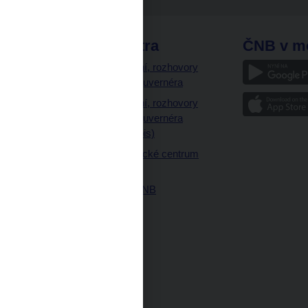
odkazy
ČNB extra
ČNB v m
a
Vystoupení, rozhovory
a články guvernéra
ázky
Vystoupení, rozhovory
ajetku
a články guvernéra
ných prostor
(úplný výpis)
Návštěvnické centrum
ČNB
Historie ČNB