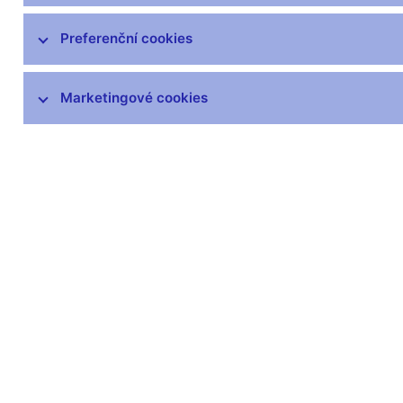
Preferenční cookies
Další informace
Marketingové cookies
Svátky v České republice
Pravidla pro privilegovaný přístup k
informacím
Harmonogram zveřejňovaných informací
(xls, 1,1 MB)
Zůstaňme v kontaktu
Newsle