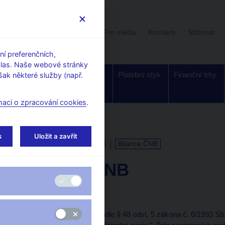
Uživatelská sekce
Stalo se
Pro média
Kontakty
Stížnosti
í preferenčních,
hlas. Naše webové stránky
Dohled a
Bankovky a
Platební styk
Finanční trhy
ak některé služby (např.
regulace
mince
maci o zpracování cookies
.
s
Uložit a zavřít
KALENDÁŘ
25. 5. 2026
Bilance ČNB
Bilance ČNB
k 20. 5. 2026
Česká národní banka podle § 48 odst. 5 zákona č. 6/1993 S