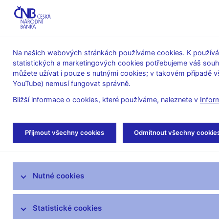
ABO-K
Na našich webových stránkách používáme cookies. K používán
statistických a marketingových cookies potřebujeme váš sou
O ČNB
Měnová
Finanční
můžete užívat i pouze s nutnými cookies; v takovém případě vš
YouTube) nemusí fungovat správně.
politika
stabilita
Bližší informace o cookies, které používáme, naleznete v
Infor
Úvod
Stalo se
Kalendář
Přijmout všechny cookies
Odmítnout všechny cookie
Aktuality
Nutné cookies
Tiskové zprávy
Kalendář
Statistické cookies