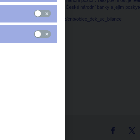
zveřejnění výkaz o své finanční pozici". Tato povinnost je r
internetových stránkách České národní banky a jejím pos
Data:
https://www.cnb.cz/cnb/obiee_dek_uc_bilance
Čas zveřejnění: 13.00
tter