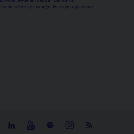
ealizována uvedením dekádní bilance na
kytováním všem významným tiskovým agenturám.