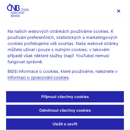
MENU
Na našich webových stránkách používáme cookies. K
používání preferenčních, statistických a marketingových
Úvod
Stalo se
Kalendář
cookies potřebujeme váš souhlas. Naše webové stránky
můžete užívat i pouze s nutnými cookies; v takovém
KALENDÁŘ
25. 3. 2026
Bilance ČNB
případě však některé služby (např. YouTube) nemusí
fungovat správně.
Bilance ČNB
Bližší informace o cookies, které používáme, naleznete v
Informaci o zpracování cookies
.
k 20. 3. 2026
Česká národní banka podle § 48 odst. 5 zákona č. 6/1993 Sb. o
Přijmout všechny cookies
ČNB: "zpracovává a poskytuje dekádně ke zveřejnění výkaz o
své finanční pozici". Tato povinnost je realizována uvedením
Odmítnout všechny cookies
dekádní bilance na internetových stránkách České národní
banky a jejím poskytováním všem významným tiskovým
Uložit a zavřít
agenturám.