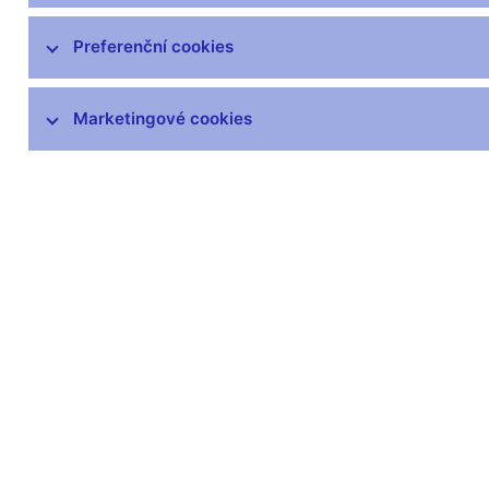
Preferenční cookies
Další informace
Marketingové cookies
Svátky v České republice
Pravidla pro privilegovaný přístup k
informacím
Harmonogram zveřejňovaných informací
(xls, 1,1 MB)
Zůstaňme v kontaktu
Newsle