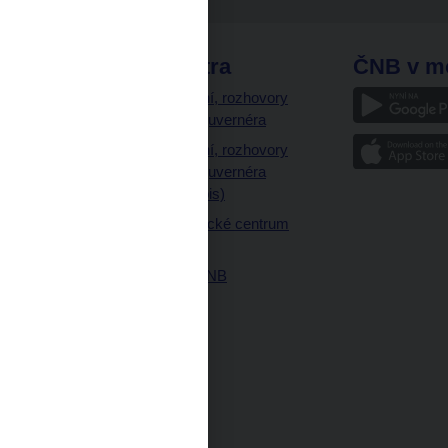
odkazy
ČNB extra
ČNB v m
a
Vystoupení, rozhovory
a články guvernéra
ázky
Vystoupení, rozhovory
ajetku
a články guvernéra
ných prostor
(úplný výpis)
Návštěvnické centrum
ČNB
Historie ČNB