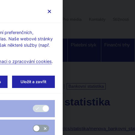
Uživatelská sekce
Stalo se
Pro média
Kontakty
Stížnosti
í preferenčních,
hlas. Naše webové stránky
Dohled a
Bankovky a
Platební styk
Finanční trhy
ak některé služby (např.
regulace
mince
maci o zpracování cookies
.
s
Uložit a zavřít
KALENDÁŘ
1. 3. 2027
Bankovní statistika
Bankovní statistika
k 31. 1. 2027
Data:
https://www.cnb.cz/cs/statistika/menova_bankovni_stat/