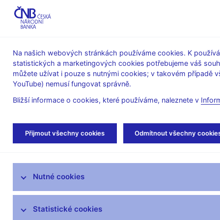
ABO-K
Na našich webových stránkách používáme cookies. K používán
statistických a marketingových cookies potřebujeme váš sou
O ČNB
Měnová
Finanční
můžete užívat i pouze s nutnými cookies; v takovém případě vš
YouTube) nemusí fungovat správně.
politika
stabilita
Bližší informace o cookies, které používáme, naleznete v
Infor
Úvod
Stalo se
Kalendář
Přijmout všechny cookies
Odmítnout všechny cookie
Aktuality
Nutné cookies
Tiskové zprávy
Kalendář
Statistické cookies