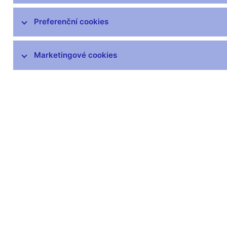
Preferenční cookies
Související odkazy
Marketingové cookies
Články a rozhovory
čnBlog
ČNBvlog
Fotogalerie
Komentáře inflace a HDP
Kontakty pro média
Multimédia
Prezentace a vystoupení
Publikace