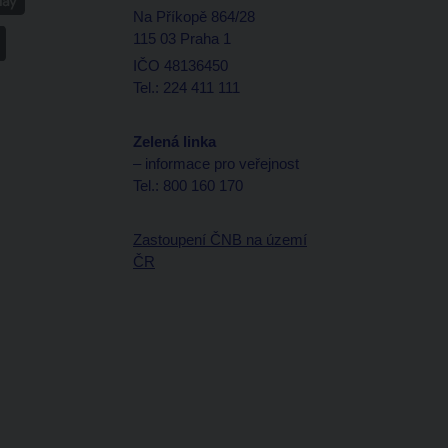
Na Příkopě 864/28
115 03 Praha 1
IČO 48136450
Tel.: 224 411 111
Zelená linka
– informace pro veřejnost
Tel.: 800 160 170
Zastoupení ČNB na území
ČR