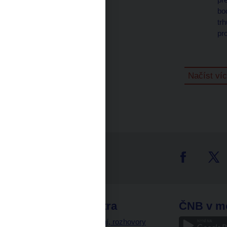
bo
tr
pr
Načíst ví
tter
odkazy
ČNB extra
ČNB v m
a
Vystoupení, rozhovory