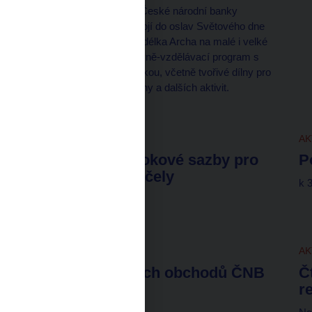
Návštěvnické centrum České národní banky
se v neděli 9. srpna zapojí do oslav Světového dne
lvů v Zoo Praha. U Divadélka Archa na malé i velké
návštěvníky čeká zábavně-vzdělávací program s
finanční a zvířecí tematikou, včetně tvořivé dílny pro
celou rodinu, kvízu o ceny a dalších aktivit.
AKTUALITY
7. 8. 2026
AK
Dlouhodobé úrokové sazby pro
P
konvergenční účely
k 
za červenec 2026
AKTUALITY
7. 8. 2026
AK
Saldo devizových obchodů ČNB
Č
r
k 30. 6. 2026