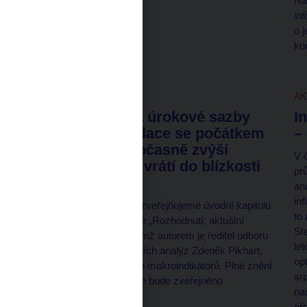
Na
in
o 
ko
AKTUALITY
7. 8. 2026
AK
ČNB ponechala úrokové sazby
I
beze změny, inflace se počátkem
–
příštího roku dočasně zvýší
V 
ke 3 %, poté se vrátí do blízkosti
pr
cíle
an
in
S týdenním předstihem zveřejňujeme úvodní kapitolu
to
Zprávy o měnové politice „Rozhodnutí, aktuální
St
výhled a jeho rizika“, jejímž autorem je ředitel odboru
le
měnové politiky a fiskálních analýz Zdeněk Pikhart,
opt
boxy a tabulku klíčových makroindikátorů. Plné znění
sr
Zprávy o měnové politice bude zveřejněno
na
14. srpna 2026.
př