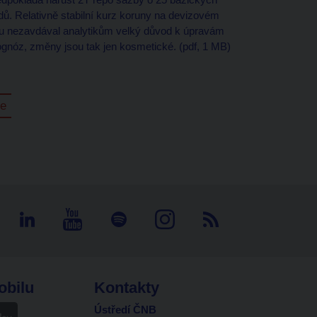
dů. Relativně stabilní kurz koruny na devizovém
hu nezavdával analytikům velký důvod k úpravám
ognóz, změny jsou tak jen kosmetické. (pdf, 1 MB)
ce
obilu
Kontakty
Ústředí ČNB