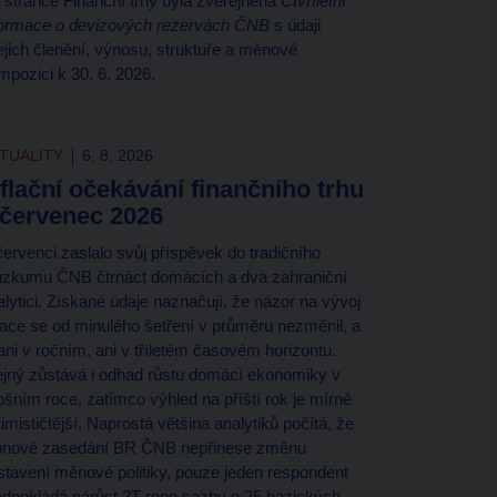
 stránce Finanční trhy byla zveřejněna
Čtvrtletní
formace o devizových rezervách ČNB
s údaji
jejich členění, výnosu, struktuře a měnové
mpozici k 30. 6. 2026.
TUALITY
6. 8. 2026
nflační očekávání finančního trhu
 červenec 2026
červenci zaslalo svůj příspěvek do tradičního
ůzkumu ČNB čtrnáct domácích a dva zahraniční
alytici. Získané údaje naznačují, že názor na vývoj
flace se od minulého šetření v průměru nezměnil, a
 ani v ročním, ani v tříletém časovém horizontu.
ejný zůstává i odhad růstu domácí ekonomiky v
tošním roce, zatímco výhled na příští rok je mírně
imističtější. Naprostá většina analytiků počítá, že
pnové zasedání BR ČNB nepřinese změnu
stavení měnové politiky, pouze jeden respondent
edpokládá nárůst 2T repo sazby o 25 bazických