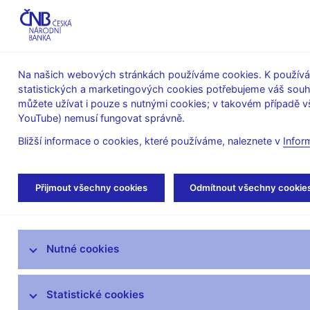
ABO-K
Na našich webových stránkách používáme cookies. K používán
statistických a marketingových cookies potřebujeme váš sou
O ČNB
Měnová
Finanční
můžete užívat i pouze s nutnými cookies; v takovém případě vš
YouTube) nemusí fungovat správně.
politika
stabilita
Bližší informace o cookies, které používáme, naleznete v
Infor
Úvod
Stalo se
Přijmout všechny cookies
Odmítnout všechny cookie
Aktuality
Nutné cookies
Tiskové zprávy
Kalendář
Statistické cookies