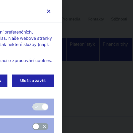
Uživatelská sekce
Stalo se
Pro média
Kontakty
Stížnosti
í preferenčních,
hlas. Naše webové stránky
Dohled a
Bankovky a
Platební styk
Finanční trhy
ak některé služby (např.
regulace
mince
maci o zpracování cookies
.
s
Uložit a zavřít
Stalo se
Rok
: