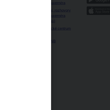
a články guvernéra
ázky
Vystoupení, rozhovory
ajetku
a články guvernéra
ných prostor
(úplný výpis)
Návštěvnické centrum
ČNB
Historie ČNB