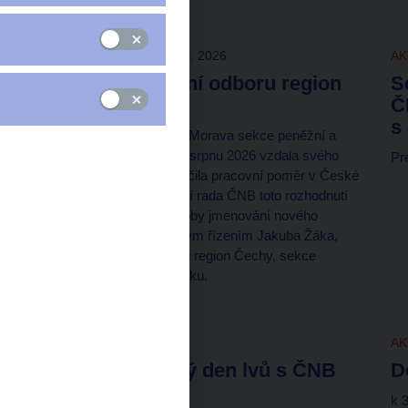
TISKOVÉ ZPRÁVY
7. 8. 2026
AK
Změna ve vedení odboru region
S
Morava
Č
s
Ředitelka odboru region Morava sekce peněžní a
platebního styku se k 5. srpnu 2026 vzdala svého
Pr
vedoucího místa a ukončila pracovní poměr v České
národní bance. Bankovní rada ČNB toto rozhodnutí
vzala na vědomí a do doby jmenování nového
ředitele pověřila dočasným řízením Jakuba Žáka,
zástupce ředitele odboru region Čechy, sekce
peněžní a platebního styku.
AKTUALITY
7. 8. 2026
AK
Oslavte Světový den lvů s ČNB
D
v Zoo Praha
k 