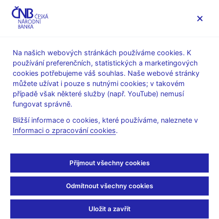
MENU
Na našich webových stránkách používáme cookies. K
používání preferenčních, statistických a marketingových
Úvod
Stalo se
Aktuality
cookies potřebujeme váš souhlas. Naše webové stránky
můžete užívat i pouze s nutnými cookies; v takovém
AKTUALITY
7. 12. 2023
případě však některé služby (např. YouTube) nemusí
čnBlog – Žije se v Praze
fungovat správně.
Bližší informace o cookies, které používáme, naleznete v
draze? A co
Informaci o zpracování cookies
.
důchodcům?
Přijmout všechny cookies
Sdílejte
Odmítnout všechny cookies
Uložit a zavřít