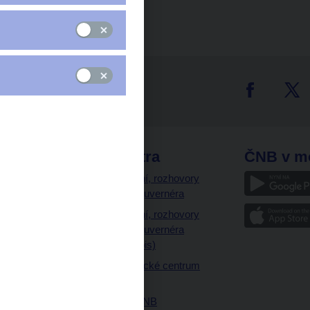
tter
odkazy
ČNB extra
ČNB v m
a
Vystoupení, rozhovory
a články guvernéra
ázky
Vystoupení, rozhovory
ajetku
a články guvernéra
ných prostor
(úplný výpis)
Návštěvnické centrum
ČNB
Historie ČNB