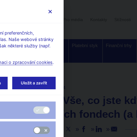
Uživatelská sekce
Stalo se
Pro média
Kontakty
Stížnosti
í preferenčních,
hlas. Naše webové stránky
Dohled a
Bankovky a
Platební styk
Finanční trhy
ak některé služby (např.
regulace
mince
maci o zpracování cookies
.
s
Uložit a zavřít
AKTUALITY
18. 9. 2024
čnBlog – Vše, co jste kd
investičních fondech (a b
Sdílejte