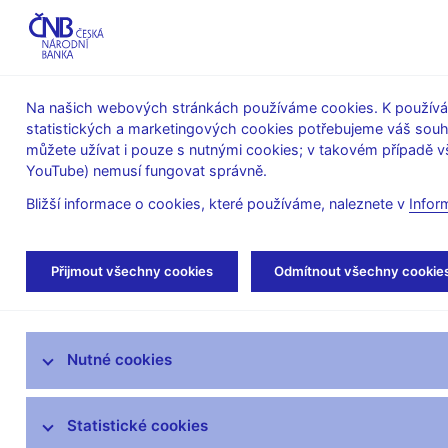
ABO-K
Na našich webových stránkách používáme cookies. K používán
statistických a marketingových cookies potřebujeme váš sou
O ČNB
Měnová
Finanční
můžete užívat i pouze s nutnými cookies; v takovém případě vš
YouTube) nemusí fungovat správně.
politika
stabilita
Bližší informace o cookies, které používáme, naleznete v
Infor
Úvod
Stalo se
Aktuality
Přijmout všechny cookies
Odmítnout všechny cookie
Aktuality
Nutné cookies
Tiskové zprávy
Kalendář
Statistické cookies