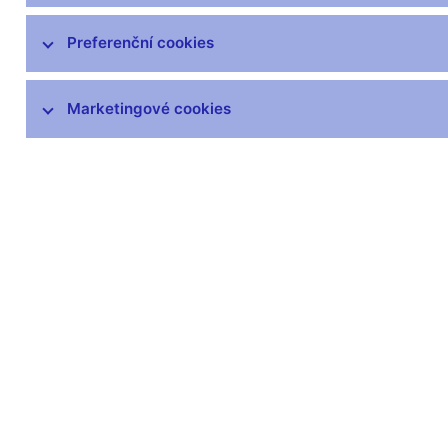
Preferenční cookies
Marketingové cookies
Zůstaňme v kontaktu
Newsle
Nejčastější odkazy
Povinné 
Výměna neplatných
Úřední desk
bankovek
Veřejné zak
Informace k Sberbank CZ
Vyřazování m
Výměna poškozených
Pronájem vol
peněz
Kariéra
Seznamy regulovaných a
registrovaných subjektů
Kurzy devizového trhu