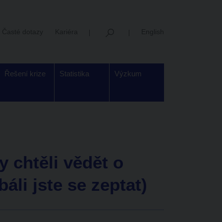
Časté dotazy
Kariéra
English
Řešení krize
Statistika
Výzkum
y chtěli vědět o
áli jste se zeptat)