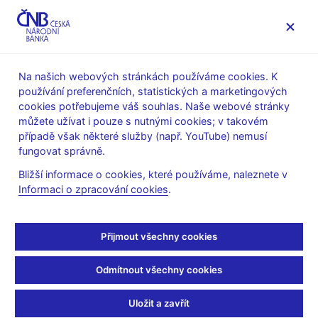
MENU
Na našich webových stránkách používáme cookies. K
používání preferenčních, statistických a marketingových
Úvod
Stalo se
Aktuality
cookies potřebujeme váš souhlas. Naše webové stránky
můžete užívat i pouze s nutnými cookies; v takovém
AKTUALITY
29. 6. 2022
případě však některé služby (např. YouTube) nemusí
čnBlog – Proč jsou
fungovat správně.
Bližší informace o cookies, které používáme, naleznete v
strukturální
Informaci o zpracování cookies
.
makroekonomické
Přijmout všechny cookies
modely důležité pro
Odmítnout všechny cookies
prognózu a měnovou
politiku?
Uložit a zavřít