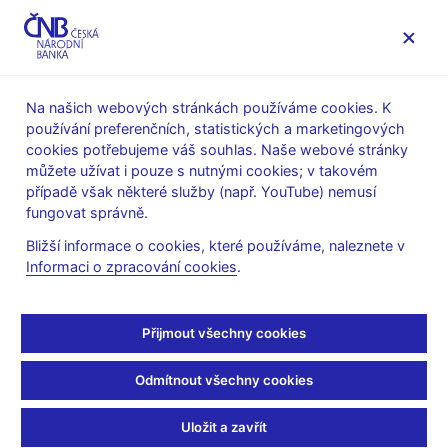
MENU
Na našich webových stránkách používáme cookies. K
používání preferenčních, statistických a marketingových
Úvod
Stalo se
Aktuality
cookies potřebujeme váš souhlas. Naše webové stránky
můžete užívat i pouze s nutnými cookies; v takovém
AKTUALITY
26. 6. 2025
případě však některé služby (např. YouTube) nemusí
čnBlog – Odliv kapitálu:
fungovat správně.
Bližší informace o cookies, které používáme, naleznete v
Hrozba, nebo katalyzátor
Informaci o zpracování cookies
.
hospodářského růstu?
Přijmout všechny cookies
Sdílejte
Odmítnout všechny cookies
Uložit a zavřít