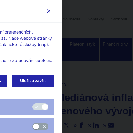
Uživatelská sekce
Stalo se
Pro média
Kontakty
Stížnosti
í preferenčních,
hlas. Naše webové stránky
Dohled a
Bankovky a
Platební styk
Finanční trhy
ak některé služby (např.
regulace
mince
maci o zpracování cookies
.
s
Uložit a zavřít
AKTUALITY
13. 12. 2023
čnBlog: Mediánová inflac
měřítko cenového vývoj
Sdílejte