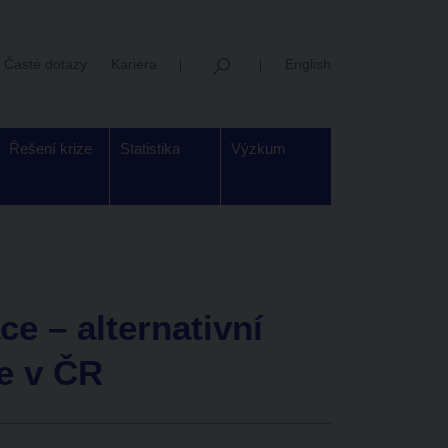
Časté dotazy
Kariéra
English
Řešení krize
Statistika
Výzkum
e – alternativní
e v ČR