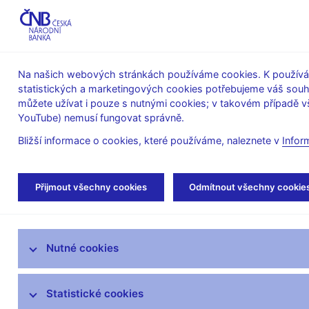
ABO-K
Na našich webových stránkách používáme cookies. K používán
statistických a marketingových cookies potřebujeme váš sou
O ČNB
Měnová
Finanční
můžete užívat i pouze s nutnými cookies; v takovém případě vš
YouTube) nemusí fungovat správně.
politika
stabilita
Bližší informace o cookies, které používáme, naleznete v
Infor
Úvod
Stalo se
Aktuality
Přijmout všechny cookies
Odmítnout všechny cookie
Aktuality
Nutné cookies
Tiskové zprávy
Kalendář
Statistické cookies