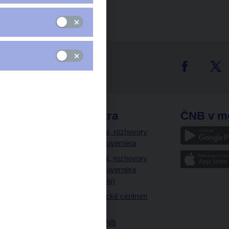
tter
odkazy
ČNB extra
ČNB v m
a
Vystoupení, rozhovory
a články guvernéra
ázky
Vystoupení, rozhovory
ajetku
a články guvernéra
ných prostor
(úplný výpis)
Návštěvnické centrum
ČNB
Historie ČNB