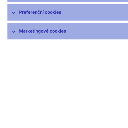
Preferenční cookies
Marketingové cookies
Zůstaňme v kontaktu
Newsle
Nejčastější odkazy
Povinné 
Výměna neplatných
Úřední desk
bankovek
Veřejné zak
Informace k Sberbank CZ
Vyřazování m
Výměna poškozených
Pronájem vol
peněz
Kariéra
Seznamy regulovaných a
registrovaných subjektů
Kurzy devizového trhu