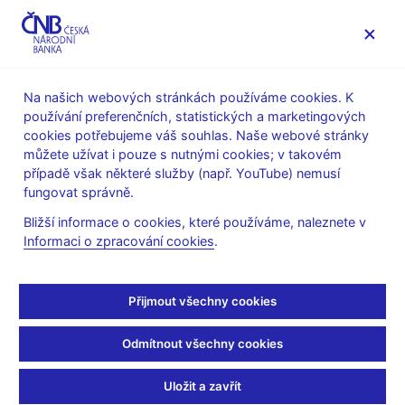
MENU
Na našich webových stránkách používáme cookies. K
používání preferenčních, statistických a marketingových
Úvod
Stalo se
Aktuality
cookies potřebujeme váš souhlas. Naše webové stránky
můžete užívat i pouze s nutnými cookies; v takovém
AKTUALITY
3. 3. 2020
případě však některé služby (např. YouTube) nemusí
čnBlog – Máme se bát
fungovat správně.
Bližší informace o cookies, které používáme, naleznete v
německé recese?
Informaci o zpracování cookies
.
Sdílejte
Přijmout všechny cookies
Odmítnout všechny cookies
Uložit a zavřít