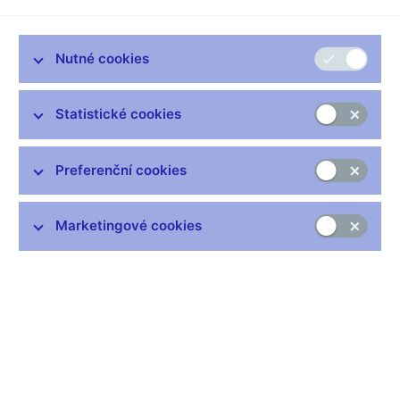
Zůstaňme v kontaktu
Newsletter
Nutné cookies
Statistické cookies
Preferenční cookies
Nejčastější odkazy
Výměna neplatných bankovek
Marketingové cookies
Informace k Sberbank CZ
Výměna poškozených peněz
Seznamy regulovaných a registrovaných subjektů
Kurzy devizového trhu
IBAN - mezinárodní číslo účtu
Aktuální prognóza