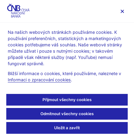
MENU
Na našich webových stránkách používáme cookies. K
používání preferenčních, statistických a marketingových
Úvod
Stalo se
Aktuality
cookies potřebujeme váš souhlas. Naše webové stránky
můžete užívat i pouze s nutnými cookies; v takovém
AKTUALITY
20. 9. 2023
případě však některé služby (např. YouTube) nemusí
čnBlog – Komunikace
fungovat správně.
Bližší informace o cookies, které používáme, naleznete v
prognóz centrálních
Informaci o zpracování cookies
.
bank a jejich nejistot
Přijmout všechny cookies
Sdílejte
Odmítnout všechny cookies
Uložit a zavřít