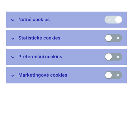
Nutné cookies
Zůstaňme v kontaktu
Newsletter
Statistické cookies
Preferenční cookies
Marketingové cookies
Nejčastější odkazy
Výměna neplatných bankovek
Informace k Sberbank CZ
Výměna poškozených peněz
Seznamy regulovaných a registrovaných subjektů