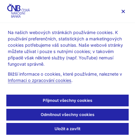
MENU
Na našich webových stránkách používáme cookies. K
používání preferenčních, statistických a marketingových
Úvod
Stalo se
Aktuality
cookies potřebujeme váš souhlas. Naše webové stránky
můžete užívat i pouze s nutnými cookies; v takovém
AKTUALITY
20. 2. 2023
případě však některé služby (např. YouTube) nemusí
čnBlog – Jsou úrokové
fungovat správně.
Bližší informace o cookies, které používáme, naleznete v
sazby ve srovnání s
Informaci o zpracování cookies
.
inflací opravdu nezvykle
Přijmout všechny cookies
nízké?
Odmítnout všechny cookies
Sdílejte
Uložit a zavřít