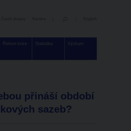
Časté dotazy
Kariéra
English
Řešení krize
Statistika
Výzkum
sebou přináší období
okových sazeb?