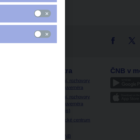
tter
odkazy
ČNB extra
ČNB v m
a
Vystoupení, rozhovory
a články guvernéra
ázky
Vystoupení, rozhovory
ajetku
a články guvernéra
ných prostor
(úplný výpis)
Návštěvnické centrum
ČNB
Historie ČNB