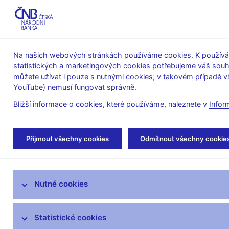
ABO-K
Na našich webových stránkách používáme cookies. K používán
statistických a marketingových cookies potřebujeme váš sou
O ČNB
Měnová
Finanční
můžete užívat i pouze s nutnými cookies; v takovém případě vš
YouTube) nemusí fungovat správně.
politika
stabilita
Bližší informace o cookies, které používáme, naleznete v
Infor
Úvod
Stalo se
Aktuality
Přijmout všechny cookies
Odmítnout všechny cookie
Aktuality
Nutné cookies
Tiskové zprávy
Kalendář
Statistické cookies