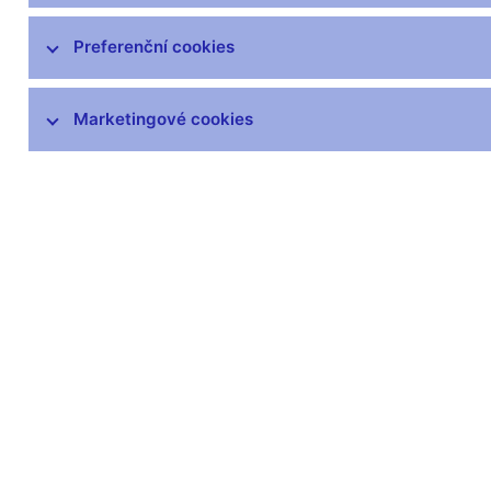
Preferenční cookies
Marketingové cookies
Zůstaňme v kontaktu
Newsle
Nejčastější odkazy
Povinné 
Výměna neplatných
Úřední desk
bankovek
Veřejné zak
Informace k Sberbank CZ
Vyřazování m
Výměna poškozených
Pronájem vol
peněz
Kariéra
Seznamy regulovaných a
registrovaných subjektů
Kurzy devizového trhu