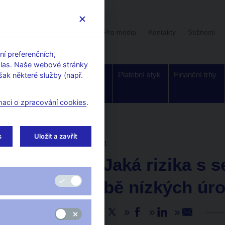
Uživatelská sekce
Stalo se
Pro média
Kontakty
Stížnosti
í preferenčních,
hlas. Naše webové stránky
Dohled a
Bankovky a
Platební styk
Finanční trhy
ak některé služby (např.
regulace
mince
maci o zpracování cookies
.
s
Uložit a zavřít
AKTUALITY
25. 1. 2021
čnBlog – Jaká rizika s 
dlouhodobě nízkých úr
Sdílejte