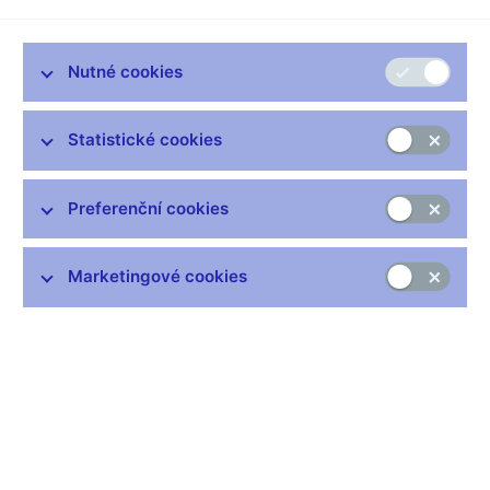
Rekordní zdražování výrobců v eurozóně se prolilo do
spotřebitelských cen výrazněji, než bychom očekávali. Soňa
Nutné cookies
Benecká ze sekce měnové ČNB v této analýze odhaduje, jak
moc výrobci zdražovali v reakci na rostoucí ceny vstupů.
Statistické cookies
Preferenční cookies
Zůstaňme v kontaktu
Newsletter
Marketingové cookies
Nejčastější odkazy
Výměna neplatných bankovek