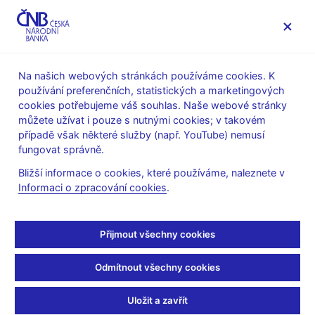
MENU
Na našich webových stránkách používáme cookies. K
používání preferenčních, statistických a marketingových
Úvod
Stalo se
Aktuality
cookies potřebujeme váš souhlas. Naše webové stránky
můžete užívat i pouze s nutnými cookies; v takovém
AKTUALITY
6. 10. 2022
případě však některé služby (např. YouTube) nemusí
čnBlog – Jak přispělo
fungovat správně.
Bližší informace o cookies, které používáme, naleznete v
zdražování firem k
Informaci o zpracování cookies
.
dnešní inflaci v
Přijmout všechny cookies
eurozóně?
Odmítnout všechny cookies
Sdílejte
Uložit a zavřít