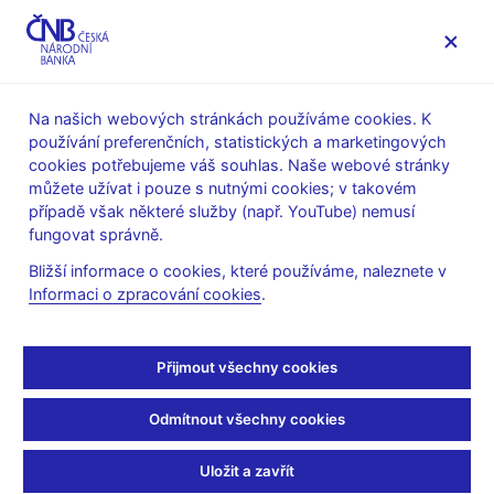
MENU
Na našich webových stránkách používáme cookies. K
používání preferenčních, statistických a marketingových
Úvod
Stalo se
Aktuality
cookies potřebujeme váš souhlas. Naše webové stránky
můžete užívat i pouze s nutnými cookies; v takovém
AKTUALITY
31. 7. 2023
případě však některé služby (např. YouTube) nemusí
čnBlog –
fungovat správně.
Bližší informace o cookies, které používáme, naleznete v
Československé
Informaci o zpracování cookies
.
bankovnictví v době
Přijmout všechny cookies
transformace
Odmítnout všechny cookies
Sdílejte
Uložit a zavřít