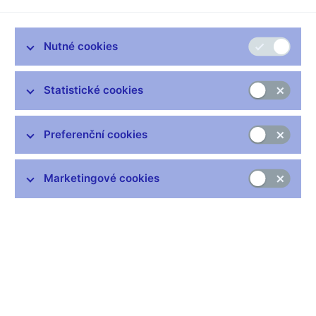
Nutné cookies
Zůstaňme v kontaktu
Newsletter
Statistické cookies
Preferenční cookies
Marketingové cookies
Nejčastější odkazy
Výměna neplatných bankovek
Informace k Sberbank CZ
Výměna poškozených peněz
Seznamy regulovaných a registrovaných subjektů