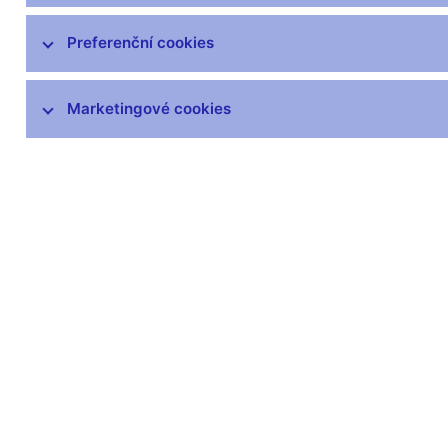
Preferenční cookies
Marketingové cookies
Zůstaňme v kontaktu
Newsle
Nejčastější odkazy
Povinné 
Výměna neplatných
Úřední desk
bankovek
Veřejné zak
Informace k Sberbank CZ
Vyřazování m
Výměna poškozených
Pronájem vol
peněz
Kariéra
Seznamy regulovaných a
registrovaných subjektů
Kurzy devizového trhu