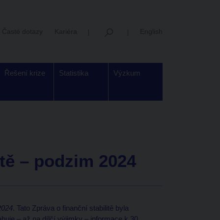
Časté dotazy
Kariéra
English
Řešení krize
Statistika
Výzkum
itě – podzim 2024
 2024
. Tato Zpráva o finanční stabilitě byla
uje – až na dílčí výjimky – informace k 30.