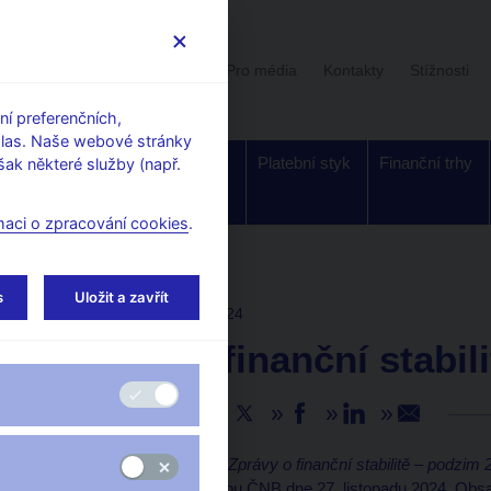
Uživatelská sekce
Stalo se
Pro média
Kontakty
Stížnosti
í preferenčních,
hlas. Naše webové stránky
Dohled a
Bankovky a
Platební styk
Finanční trhy
ak některé služby (např.
regulace
mince
maci o zpracování cookies
.
s
Uložit a zavřít
AKTUALITY
13. 12. 2024
Zpráva o finanční stabil
Sdílejte
ČNB vydává plné znění
Zprávy o finanční stabilitě – podzim
schválena bankovní radou ČNB dne 27. listopadu 2024. Obsah