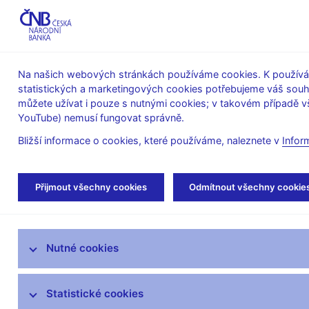
ABO-K
Na našich webových stránkách používáme cookies. K používán
statistických a marketingových cookies potřebujeme váš sou
O ČNB
Měnová
Finanční
můžete užívat i pouze s nutnými cookies; v takovém případě vš
YouTube) nemusí fungovat správně.
politika
stabilita
Bližší informace o cookies, které používáme, naleznete v
Infor
Úvod
Stalo se
Aktuality
Přijmout všechny cookies
Odmítnout všechny cookie
Aktuality
Nutné cookies
Tiskové zprávy
Kalendář
Statistické cookies