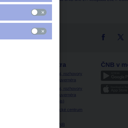
červnu 2024.
tter
odkazy
ČNB extra
ČNB v m
a
Vystoupení, rozhovory
a články guvernéra
ázky
Vystoupení, rozhovory
ajetku
a články guvernéra
ných prostor
(úplný výpis)
Návštěvnické centrum
ČNB
Historie ČNB