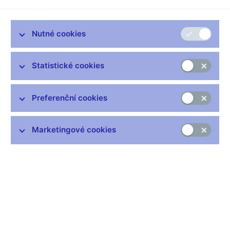
Zůstaňme v kontaktu
Newsletter
Nutné cookies
Statistické cookies
Preferenční cookies
Nejčastější odkazy
Výměna neplatných bankovek
Marketingové cookies
Informace k Sberbank CZ
Výměna poškozených peněz
Seznamy regulovaných a registrovaných subjektů
Kurzy devizového trhu
IBAN - mezinárodní číslo účtu
Aktuální prognóza