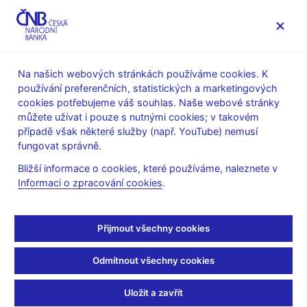
MENU
Na našich webových stránkách používáme cookies. K
používání preferenčních, statistických a marketingových
Úvod
Stalo se
Aktuality
cookies potřebujeme váš souhlas. Naše webové stránky
můžete užívat i pouze s nutnými cookies; v takovém
AKTUALITY
16. 12. 2022
případě však některé služby (např. YouTube) nemusí
Zpráva o finanční
fungovat správně.
Bližší informace o cookies, které používáme, naleznete v
stabilitě – podzim 2022
Informaci o zpracování cookies
.
Sdílejte
Přijmout všechny cookies
Odmítnout všechny cookies
Uložit a zavřít