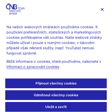
MENU
Na našich webových stránkách používáme cookies. K
používání preferenčních, statistických a marketingových
Úvod
Stalo se
Aktuality
cookies potřebujeme váš souhlas. Naše webové stránky
můžete užívat i pouze s nutnými cookies; v takovém
AKTUALITY
29. 5. 2019
případě však některé služby (např. YouTube) nemusí
Změna v kalendáři
fungovat správně.
Bližší informace o cookies, které používáme, naleznete v
jednání bankovní rady
Informaci o zpracování cookies
.
Sdílejte
Přijmout všechny cookies
Odmítnout všechny cookies
Uložit a zavřít