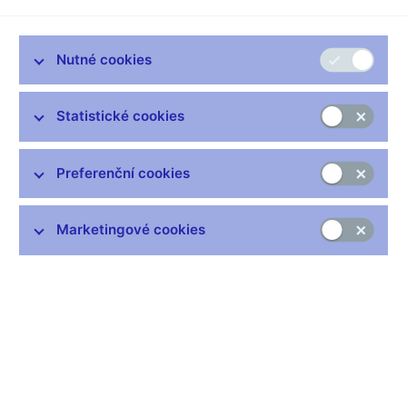
Zůstaňme v kontaktu
Newsletter
Nutné cookies
Statistické cookies
Preferenční cookies
Nejčastější odkazy
Výměna neplatných bankovek
Marketingové cookies
Informace k Sberbank CZ
Výměna poškozených peněz
Seznamy regulovaných a registrovaných subjektů
Kurzy devizového trhu
IBAN - mezinárodní číslo účtu
Aktuální prognóza