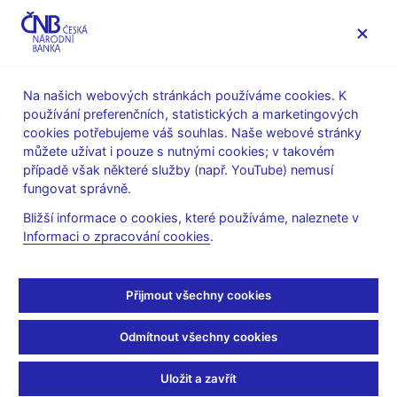
MENU
Na našich webových stránkách používáme cookies. K
používání preferenčních, statistických a marketingových
Úvod
Stalo se
Aktuality
cookies potřebujeme váš souhlas. Naše webové stránky
můžete užívat i pouze s nutnými cookies; v takovém
AKTUALITY
16. 2. 2024
případě však některé služby (např. YouTube) nemusí
Záznam z jednání
fungovat správně.
Bližší informace o cookies, které používáme, naleznete v
bankovní rady
Informaci o zpracování cookies
.
Sdílejte
Přijmout všechny cookies
Odmítnout všechny cookies
Uložit a zavřít