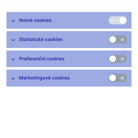
Zůstaňme v kontaktu
Newsletter
Nutné cookies
Statistické cookies
Preferenční cookies
Nejčastější odkazy
Výměna neplatných bankovek
Marketingové cookies
Informace k Sberbank CZ
Výměna poškozených peněz
Seznamy regulovaných a registrovaných subjektů
Kurzy devizového trhu
IBAN - mezinárodní číslo účtu
Aktuální prognóza