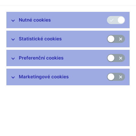
Zůstaňme v kontaktu
Newsletter
Nutné cookies
Statistické cookies
Preferenční cookies
Nejčastější odkazy
Výměna neplatných bankovek
Marketingové cookies
Informace k Sberbank CZ
Výměna poškozených peněz
Seznamy regulovaných a registrovaných subjektů
Kurzy devizového trhu
IBAN - mezinárodní číslo účtu
Aktuální prognóza