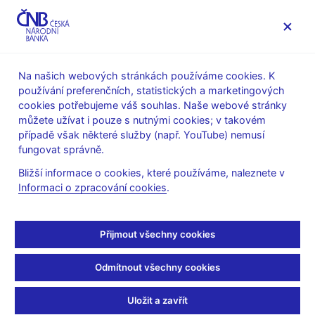
MENU
Na našich webových stránkách používáme cookies. K
používání preferenčních, statistických a marketingových
Úvod
Stalo se
Aktuality
cookies potřebujeme váš souhlas. Naše webové stránky
můžete užívat i pouze s nutnými cookies; v takovém
AKTUALITY
10. 11. 2023
případě však některé služby (např. YouTube) nemusí
Záznam z jednání
fungovat správně.
Bližší informace o cookies, které používáme, naleznete v
bankovní rady
Informaci o zpracování cookies
.
Sdílejte
Přijmout všechny cookies
Odmítnout všechny cookies
Uložit a zavřít