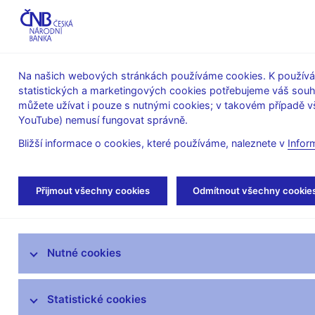
ABO-K
Na našich webových stránkách používáme cookies. K používán
statistických a marketingových cookies potřebujeme váš sou
O ČNB
Měnová
Finanční
můžete užívat i pouze s nutnými cookies; v takovém případě vš
YouTube) nemusí fungovat správně.
politika
stabilita
Bližší informace o cookies, které používáme, naleznete v
Infor
Úvod
Stalo se
Aktuality
Přijmout všechny cookies
Odmítnout všechny cookie
Aktuality
Nutné cookies
Tiskové zprávy
Kalendář
Statistické cookies