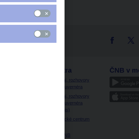
tter
odkazy
ČNB extra
ČNB v m
a
Vystoupení, rozhovory
a články guvernéra
ázky
Vystoupení, rozhovory
ajetku
a články guvernéra
ných prostor
(úplný výpis)
Návštěvnické centrum
ČNB
Historie ČNB