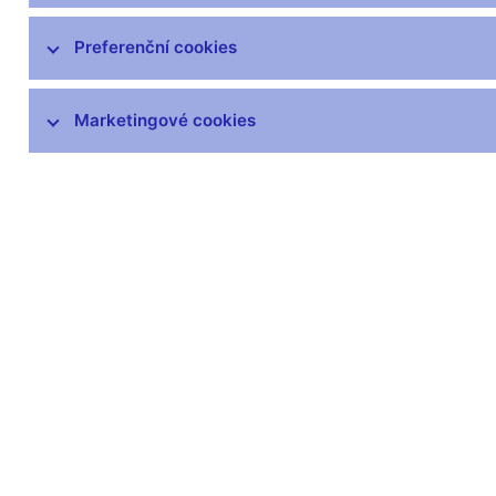
Preferenční cookies
Marketingové cookies
Zůstaňme v kontaktu
Newsle
Nejčastější odkazy
Povinné 
Výměna neplatných
Úřední desk
bankovek
Veřejné zak
Informace k Sberbank CZ
Vyřazování m
Výměna poškozených
Pronájem vol
peněz
Kariéra
Seznamy regulovaných a
registrovaných subjektů
Kurzy devizového trhu