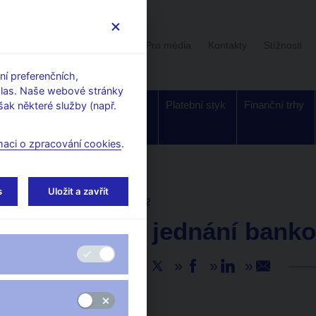
Uživatelská sekce
Stalo se
Pro média
Kontakty
Stížnosti
í preferenčních,
hlas. Naše webové stránky
Dohled a
Bankovky a
Platební styk
Finanční trhy
ak některé služby (např.
regulace
mince
maci o zpracování cookies
.
s
Uložit a zavřít
AKTUALITY
12. 8. 2022
Záznam z jednání banko
Sdílejte