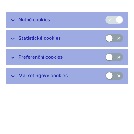
Zůstaňme v kontaktu
Newsletter
Nutné cookies
Statistické cookies
Preferenční cookies
Nejčastější odkazy
Výměna neplatných bankovek
Marketingové cookies
Informace k Sberbank CZ
Výměna poškozených peněz
Seznamy regulovaných a registrovaných subjektů
Kurzy devizového trhu
IBAN - mezinárodní číslo účtu
Aktuální prognóza