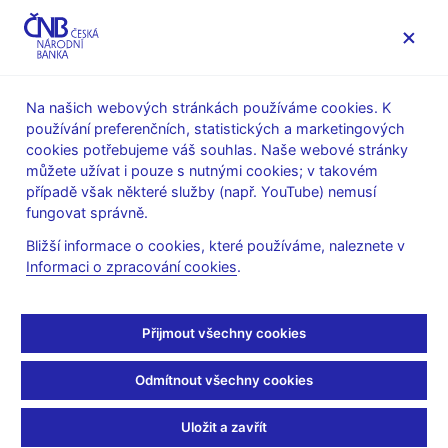
MENU
Na našich webových stránkách používáme cookies. K
používání preferenčních, statistických a marketingových
Úvod
Stalo se
Aktuality
cookies potřebujeme váš souhlas. Naše webové stránky
můžete užívat i pouze s nutnými cookies; v takovém
AKTUALITY
11. 3. 2019
případě však některé služby (např. YouTube) nemusí
Zavedení
fungovat správně.
Bližší informace o cookies, které používáme, naleznete v
československé měny
Informaci o zpracování cookies
.
Sdílejte
Přijmout všechny cookies
Odmítnout všechny cookies
Uložit a zavřít