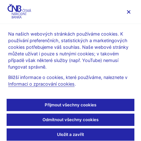
MENU
Na našich webových stránkách používáme cookies. K
používání preferenčních, statistických a marketingových
Úvod
Stalo se
Aktuality
cookies potřebujeme váš souhlas. Naše webové stránky
můžete užívat i pouze s nutnými cookies; v takovém
AKTUALITY
2. 4. 2019
případě však některé služby (např. YouTube) nemusí
Zákon bude úspěšný,
fungovat správně.
Bližší informace o cookies, které používáme, naleznete v
když neuslyšíme o
Informaci o zpracování cookies
.
zpětných směnách
Přijmout všechny cookies
Sdílejte
Odmítnout všechny cookies
Uložit a zavřít