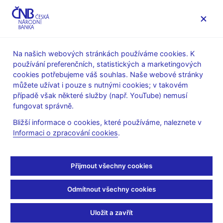
MENU
Na našich webových stránkách používáme cookies. K
používání preferenčních, statistických a marketingových
Úvod
Stalo se
Aktuality
cookies potřebujeme váš souhlas. Naše webové stránky
můžete užívat i pouze s nutnými cookies; v takovém
AKTUALITY
20. 5. 2022
případě však některé služby (např. YouTube) nemusí
Vychází Globální
fungovat správně.
Bližší informace o cookies, které používáme, naleznete v
ekonomický výhled
Informaci o zpracování cookies
.
5/2022
Přijmout všechny cookies
Sdílejte
Odmítnout všechny cookies
Uložit a zavřít