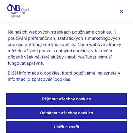
MENU
Na našich webových stránkách používáme cookies. K
používání preferenčních, statistických a marketingových
Úvod
Stalo se
Aktuality
cookies potřebujeme váš souhlas. Naše webové stránky
můžete užívat i pouze s nutnými cookies; v takovém
AKTUALITY
21. 4. 2023
případě však některé služby (např. YouTube) nemusí
Vychází Globální
fungovat správně.
Bližší informace o cookies, které používáme, naleznete v
ekonomický výhled
Informaci o zpracování cookies
.
4/2023
Přijmout všechny cookies
Sdílejte
Odmítnout všechny cookies
Uložit a zavřít