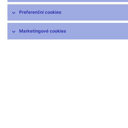
Preferenční cookies
Marketingové cookies
Zůstaňme v kontaktu
Newsle
Nejčastější odkazy
Povinné 
Výměna neplatných
Úřední desk
bankovek
Veřejné zak
Informace k Sberbank CZ
Vyřazování m
Výměna poškozených
Pronájem vol
peněz
Kariéra
Seznamy regulovaných a
registrovaných subjektů