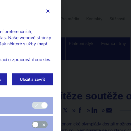
Uživatelská sekce
Stalo se
Pro média
Kontakty
Stížnosti
í preferenčních,
hlas. Naše webové stránky
Dohled a
Bankovky a
Platební styk
Finanční trhy
ak některé služby (např.
regulace
mince
maci o zpracování cookies
.
s
Uložit a zavřít
AKTUALITY
6. 6. 2022
Vyberte vítěze soutěže 
Sdílejte
O
Cenu ČNB
v rámci Ekonomické olympiády dostali možnost so
bodů v rámci jejích školních kol. Semifinalisté se do klání o
C