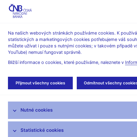
ABO-K
Na našich webových stránkách používáme cookies. K používán
statistických a marketingových cookies potřebujeme váš sou
O ČNB
Měnová
Finanční
můžete užívat i pouze s nutnými cookies; v takovém případě vš
YouTube) nemusí fungovat správně.
politika
stabilita
Bližší informace o cookies, které používáme, naleznete v
Infor
Úvod
Stalo se
Aktuality
Přijmout všechny cookies
Odmítnout všechny cookie
Aktuality
Nutné cookies
Tiskové zprávy
Kalendář
Statistické cookies