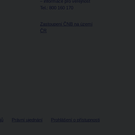
– informace pro veřejnost
Tel.: 800 160 170
Zastoupení ČNB na území
ČR
jů
Právní ujednání
Prohlášení o přístupnosti