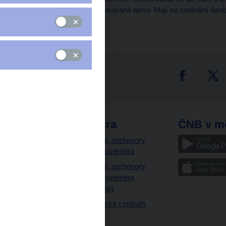
tříminutové video na vylosované téma:
Mají se centrální ban
odteď až
do 17. června
!
tter
odkazy
ČNB extra
ČNB v m
a
Vystoupení, rozhovory
a články guvernéra
ázky
Vystoupení, rozhovory
ajetku
a články guvernéra
ných prostor
(úplný výpis)
Návštěvnické centrum
ČNB