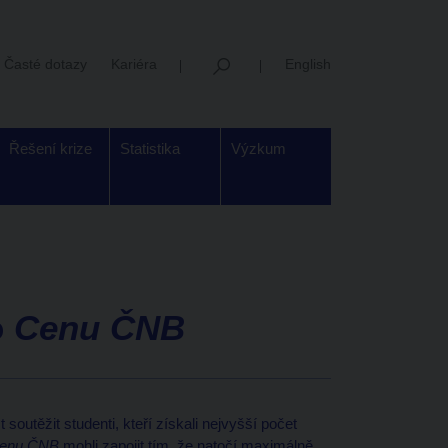
Časté dotazy
Kariéra
English
Řešení krize
Statistika
Výzkum
o
Cenu ČNB
utěžit studenti, kteří získali nejvyšší počet
enu ČNB
mohli zapojit tím, že natočí maximálně