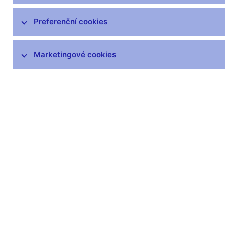
Preferenční cookies
Marketingové cookies
Zůstaňme v kontaktu
Newsle
Nejčastější odkazy
Povinné 
Výměna neplatných
Úřední desk
bankovek
Veřejné zak
Informace k Sberbank CZ
Vyřazování m
Výměna poškozených
Pronájem vol
peněz
Kariéra
Seznamy regulovaných a
registrovaných subjektů
Kurzy devizového trhu