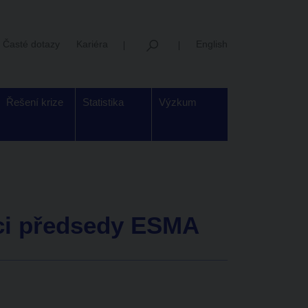
Časté dotazy
Kariéra
English
Řešení krize
Statistika
Výzkum
ici předsedy ESMA