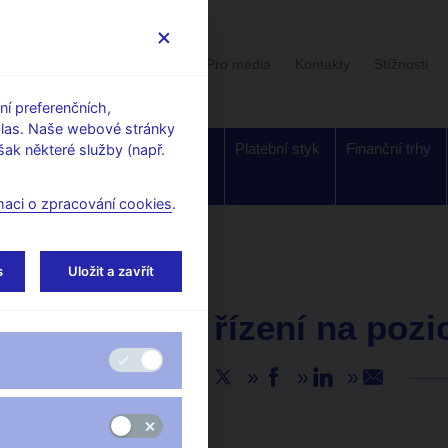
Uživatelská sekce
Stalo se
Pro média
Kontakty
Stížnosti
í preferenčních,
hlas. Naše webové stránky
Dohled a
Bankovky a
Platební styk
Finanční trhy
ak některé služby (např.
regulace
mince
maci o zpracování cookies
.
s
Uložit a zavřít
AKTUALITY
9. 2. 2026
Výběrové řízení na poz
Sdílejte