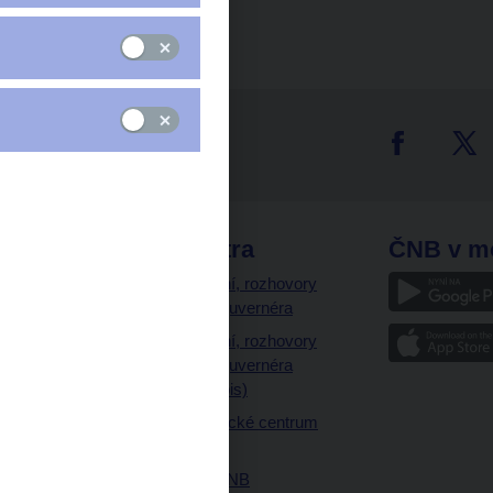
tter
odkazy
ČNB extra
ČNB v m
a
Vystoupení, rozhovory
a články guvernéra
ázky
Vystoupení, rozhovory
ajetku
a články guvernéra
ných prostor
(úplný výpis)
Návštěvnické centrum
ČNB
Historie ČNB