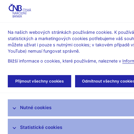
ABO-K
Na našich webových stránkách používáme cookies. K používán
statistických a marketingových cookies potřebujeme váš sou
O ČNB
Měnová
Finanční
můžete užívat i pouze s nutnými cookies; v takovém případě vš
YouTube) nemusí fungovat správně.
politika
stabilita
Bližší informace o cookies, které používáme, naleznete v
Infor
Úvod
Stalo se
Aktuality
Přijmout všechny cookies
Odmítnout všechny cookie
Aktuality
Nutné cookies
Tiskové zprávy
Kalendář
Statistické cookies