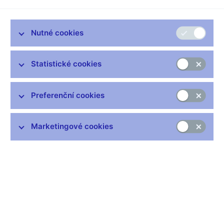
Zůstaňme v kontaktu
Newsletter
Nutné cookies
Statistické cookies
Preferenční cookies
Nejčastější odkazy
Výměna neplatných bankovek
Marketingové cookies
Informace k Sberbank CZ
Výměna poškozených peněz
Seznamy regulovaných a registrovaných subjektů
Kurzy devizového trhu
IBAN - mezinárodní číslo účtu
Aktuální prognóza