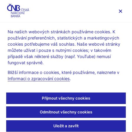
MENU
Na našich webových stránkách používáme cookies. K
používání preferenčních, statistických a marketingových
Úvod
Stalo se
Aktuality
cookies potřebujeme váš souhlas. Naše webové stránky
můžete užívat i pouze s nutnými cookies; v takovém
AKTUALITY
25. 10. 2021
případě však některé služby (např. YouTube) nemusí
Vítěz Ceny ČNB strávil
fungovat správně.
Bližší informace o cookies, které používáme, naleznete v
den v centrální bance
Informaci o zpracování cookies
.
Sdílejte
Přijmout všechny cookies
Odmítnout všechny cookies
Uložit a zavřít