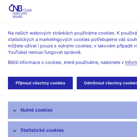
ABO-K
Na našich webových stránkách používáme cookies. K používán
statistických a marketingových cookies potřebujeme váš sou
O ČNB
Měnová
Finanční
můžete užívat i pouze s nutnými cookies; v takovém případě vš
YouTube) nemusí fungovat správně.
politika
stabilita
Bližší informace o cookies, které používáme, naleznete v
Infor
Úvod
Stalo se
Aktuality
Přijmout všechny cookies
Odmítnout všechny cookie
Aktuality
Nutné cookies
Tiskové zprávy
Kalendář
Statistické cookies