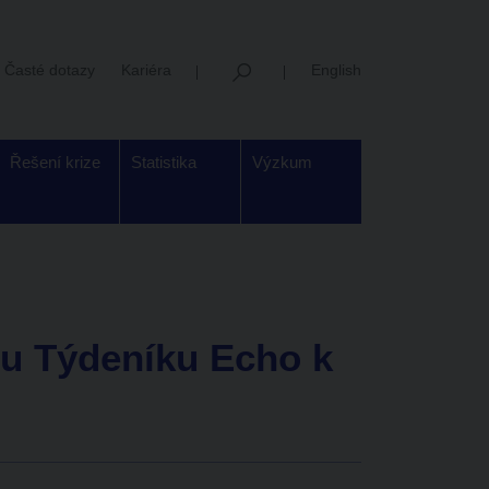
Časté dotazy
Kariéra
English
Řešení krize
Statistika
Výzkum
nu Týdeníku Echo k