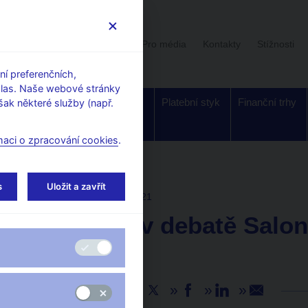
Uživatelská sekce
Stalo se
Pro média
Kontakty
Stížnosti
í preferenčních,
hlas. Naše webové stránky
Dohled a
Bankovky a
Platební styk
Finanční trhy
ak některé služby (např.
regulace
mince
maci o zpracování cookies
.
s
Uložit a zavřít
AKTUALITY
23. 11. 2021
V. Benda v debatě Salo
inflaci
Sdílejte