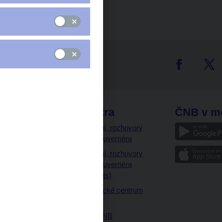
tter
odkazy
ČNB extra
ČNB v m
a
Vystoupení, rozhovory
a články guvernéra
ázky
Vystoupení, rozhovory
ajetku
a články guvernéra
ných prostor
(úplný výpis)
Návštěvnické centrum
ČNB
Historie ČNB