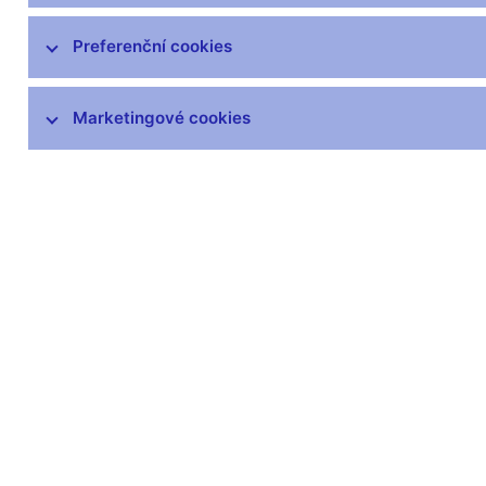
Preferenční cookies
Marketingové cookies
Zůstaňme v kontaktu
Newsle
Nejčastější odkazy
Povinné 
Výměna neplatných
Úřední desk
bankovek
Veřejné zak
Informace k Sberbank CZ
Vyřazování m
Výměna poškozených
Pronájem vol
peněz
Kariéra
Seznamy regulovaných a
registrovaných subjektů
Kurzy devizového trhu