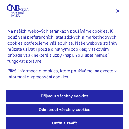
MENU
Na našich webových stránkách používáme cookies. K
používání preferenčních, statistických a marketingových
Úvod
Stalo se
Aktuality
cookies potřebujeme váš souhlas. Naše webové stránky
můžete užívat i pouze s nutnými cookies; v takovém
AKTUALITY
15. 6. 2020
případě však některé služby (např. YouTube) nemusí
V. Benda – Nevidím teď
fungovat správně.
Bližší informace o cookies, které používáme, naleznete v
důvod pro změnu
Informaci o zpracování cookies
.
měnové politiky
Přijmout všechny cookies
Sdílejte
Odmítnout všechny cookies
Uložit a zavřít