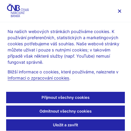
MENU
Na našich webových stránkách používáme cookies. K
používání preferenčních, statistických a marketingových
Úvod
Stalo se
Aktuality
cookies potřebujeme váš souhlas. Naše webové stránky
můžete užívat i pouze s nutnými cookies; v takovém
AKTUALITY
2. 6. 2026
případě však některé služby (např. YouTube) nemusí
Upozornění pro tzv.
fungovat správně.
Bližší informace o cookies, které používáme, naleznete v
flotiláře k blížícímu se
Informaci o zpracování cookies
.
konci přechodného
Přijmout všechny cookies
období pro prokazování
Odmítnout všechny cookies
odborných znalostí a
dovedností čestným
Uložit a zavřít