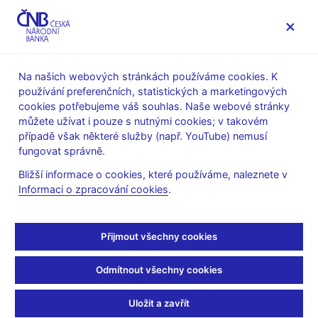
MENU
Na našich webových stránkách používáme cookies. K
používání preferenčních, statistických a marketingových
Úvod
Stalo se
Aktuality
cookies potřebujeme váš souhlas. Naše webové stránky
můžete užívat i pouze s nutnými cookies; v takovém
AKTUALITY
4. 1. 2022
případě však některé služby (např. YouTube) nemusí
Upozornění na obchodní
fungovat správně.
Bližší informace o cookies, které používáme, naleznete v
platformu PROFIT
Informaci o zpracování cookies
.
SWISS
Přijmout všechny cookies
Sdílejte
Odmítnout všechny cookies
Uložit a zavřít