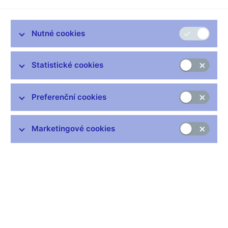
Zůstaňme v kontaktu
Newsletter
Nutné cookies
Statistické cookies
Preferenční cookies
Nejčastější odkazy
Výměna neplatných bankovek
Marketingové cookies
Informace k Sberbank CZ
Výměna poškozených peněz
Seznamy regulovaných a registrovaných subjektů
Kurzy devizového trhu
IBAN - mezinárodní číslo účtu
Aktuální prognóza