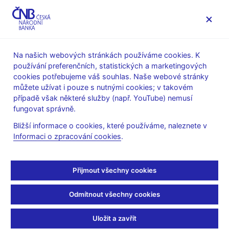
MENU
Na našich webových stránkách používáme cookies. K
používání preferenčních, statistických a marketingových
Úvod
Stalo se
Aktuality
cookies potřebujeme váš souhlas. Naše webové stránky
můžete užívat i pouze s nutnými cookies; v takovém
AKTUALITY
4. 5. 2021
případě však některé služby (např. YouTube) nemusí
Upozornění na obchodní
fungovat správně.
Bližší informace o cookies, které používáme, naleznete v
platformu Options tradex
Informaci o zpracování cookies
.
Sdílejte
Přijmout všechny cookies
Odmítnout všechny cookies
Uložit a zavřít