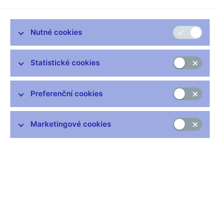
Zůstaňme v kontaktu
Newsletter
Nutné cookies
Statistické cookies
Preferenční cookies
Nejčastější odkazy
Výměna neplatných bankovek
Marketingové cookies
Informace k Sberbank CZ
Výměna poškozených peněz
Seznamy regulovaných a registrovaných subjektů
Kurzy devizového trhu
IBAN - mezinárodní číslo účtu
Aktuální prognóza