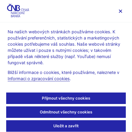
MENU
Na našich webových stránkách používáme cookies. K
používání preferenčních, statistických a marketingových
Úvod
Stalo se
Aktuality
cookies potřebujeme váš souhlas. Naše webové stránky
můžete užívat i pouze s nutnými cookies; v takovém
AKTUALITY
12. 9. 2019
případě však některé služby (např. YouTube) nemusí
Upozornění na obchodní
fungovat správně.
Bližší informace o cookies, které používáme, naleznete v
platformu OMEGA FX
Informaci o zpracování cookies
.
Sdílejte
Přijmout všechny cookies
Odmítnout všechny cookies
Uložit a zavřít