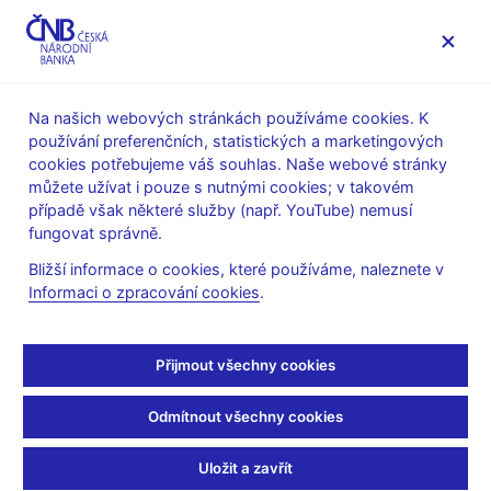
MENU
Na našich webových stránkách používáme cookies. K
používání preferenčních, statistických a marketingových
Úvod
Stalo se
Aktuality
cookies potřebujeme váš souhlas. Naše webové stránky
můžete užívat i pouze s nutnými cookies; v takovém
AKTUALITY
26. 6. 2023
případě však některé služby (např. YouTube) nemusí
Upozornění na aktivity
fungovat správně.
Bližší informace o cookies, které používáme, naleznete v
subjektu vystupujícího
Informaci o zpracování cookies
.
pod názvem TOPEU
Přijmout všechny cookies
Sdílejte
Odmítnout všechny cookies
Uložit a zavřít