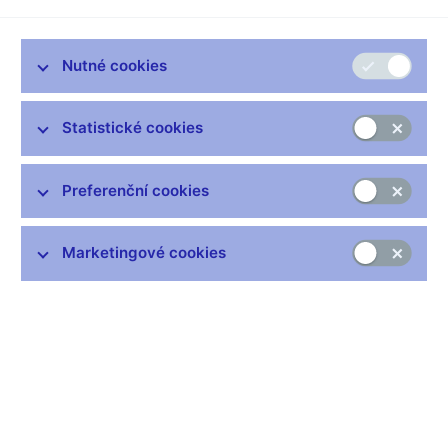
Zůstaňme v kontaktu
Newsletter
Nutné cookies
Statistické cookies
Preferenční cookies
Nejčastější odkazy
Výměna neplatných bankovek
Marketingové cookies
Informace k Sberbank CZ
Výměna poškozených peněz
Seznamy regulovaných a registrovaných subjektů
Kurzy devizového trhu
IBAN - mezinárodní číslo účtu
Aktuální prognóza