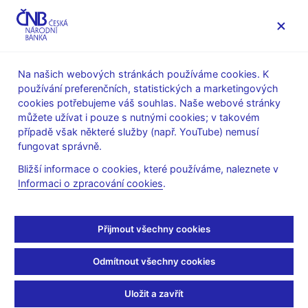
MENU
Na našich webových stránkách používáme cookies. K
používání preferenčních, statistických a marketingových
Úvod
Stalo se
Aktuality
cookies potřebujeme váš souhlas. Naše webové stránky
můžete užívat i pouze s nutnými cookies; v takovém
AKTUALITY
19. 3. 2024
případě však některé služby (např. YouTube) nemusí
Upozornění na aktivity
fungovat správně.
Bližší informace o cookies, které používáme, naleznete v
subjektu IIA plus
Informaci o zpracování cookies
.
Sdílejte
Přijmout všechny cookies
Odmítnout všechny cookies
Uložit a zavřít