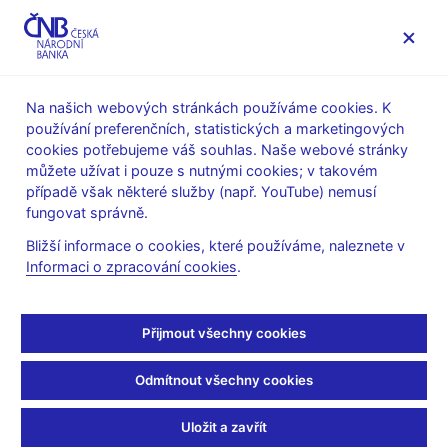
MENU
Na našich webových stránkách používáme cookies. K
používání preferenčních, statistických a marketingových
Úvod
Stalo se
Aktuality
cookies potřebujeme váš souhlas. Naše webové stránky
můžete užívat i pouze s nutnými cookies; v takovém
AKTUALITY
19. 3. 2019
případě však některé služby (např. YouTube) nemusí
Úloha krypto„měn“,
fungovat správně.
Bližší informace o cookies, které používáme, naleznete v
hlavní funkce, historie,
Informaci o zpracování cookies
.
budoucnost
Přijmout všechny cookies
Sdílejte
Odmítnout všechny cookies
Uložit a zavřít