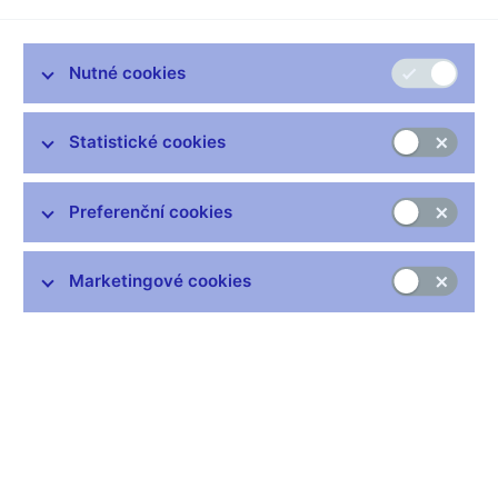
zasedání bankovní rady ČNB v roce 2026.
Měnověpolitická jednání v roce 2026
Nutné cookies
Měnověpolitická jednání bankovní rady se uskuteční
v následujících termínech:
Statistické cookies
5. února
19. března
Preferenční cookies
7. května
18. června
Marketingové cookies
6. srpna
17. září
5. listopadu
17. prosince
ČNB zveřejní měnověpolitické rozhodnutí bankovní rady
na webu www.cnb.cz vždy v den jednání ve 14.30. Přímý
přenos tiskové konference bankovní rady bude následovat