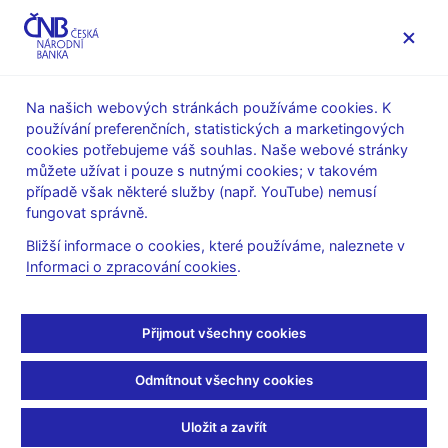
MENU
Na našich webových stránkách používáme cookies. K
používání preferenčních, statistických a marketingových
Úvod
Stalo se
Aktuality
cookies potřebujeme váš souhlas. Naše webové stránky
můžete užívat i pouze s nutnými cookies; v takovém
AKTUALITY
13. 2. 2026
případě však některé služby (např. YouTube) nemusí
Termíny zasedání
fungovat správně.
Bližší informace o cookies, které používáme, naleznete v
bankovní rady ČNB
Informaci o zpracování cookies
.
v roce 2026
Přijmout všechny cookies
Sdílejte
Odmítnout všechny cookies
Uložit a zavřít
Česká národní banka zveřejnila aktualizovaný* kalendář