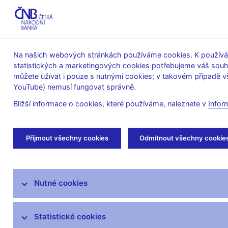
ABO-K
Na našich webových stránkách používáme cookies. K používán
statistických a marketingových cookies potřebujeme váš sou
O ČNB
Měnová
Finanční
můžete užívat i pouze s nutnými cookies; v takovém případě vš
YouTube) nemusí fungovat správně.
politika
stabilita
Bližší informace o cookies, které používáme, naleznete v
Infor
Úvod
Stalo se
Aktuality
Přijmout všechny cookies
Odmítnout všechny cookie
Aktuality
Nutné cookies
Tiskové zprávy
Kalendář
Statistické cookies