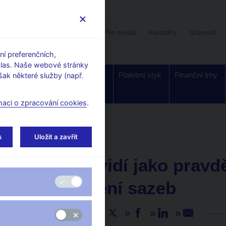
Uživatelská sekce
Stalo se
Pro média
Kontakty
Stížnosti
í preferenčních,
hlas. Naše webové stránky
Dohled a
Bankovky a
Platební styk
Finanční trhy
ak některé služby (např.
regulace
mince
maci o zpracování cookies
.
s
Uložit a zavřít
AKTUALITY
5. 3. 2019
T. Holub vidí jako prav
dvě zvýšení sazeb
Sdílejte