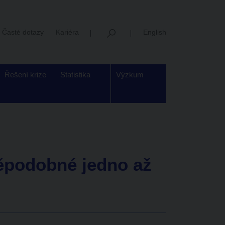
Časté dotazy
Kariéra
English
Řešení krize
Statistika
Výzkum
děpodobné jedno až