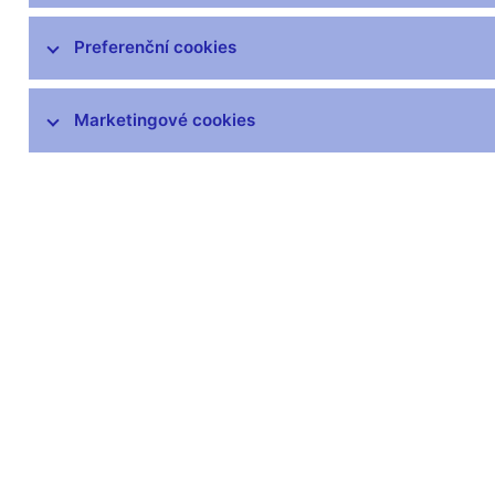
Preferenční cookies
Marketingové cookies
Zůstaňme v kontaktu
Newsle
Nejčastější odkazy
Povinné 
Výměna neplatných
Úřední desk
bankovek
Veřejné zak
Informace k Sberbank CZ
Vyřazování m
Výměna poškozených
Pronájem vol
peněz
Kariéra
Seznamy regulovaných a
registrovaných subjektů
Kurzy devizového trhu