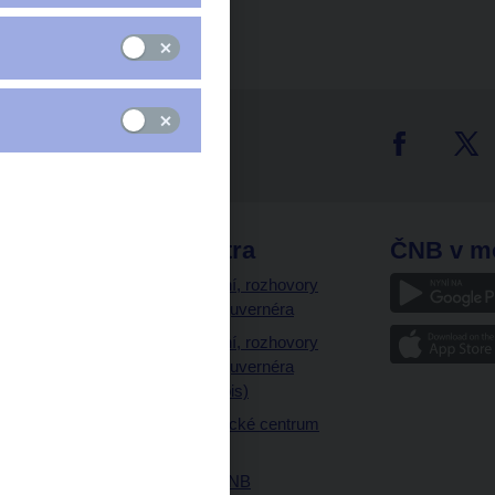
tter
odkazy
ČNB extra
ČNB v m
a
Vystoupení, rozhovory
a články guvernéra
ázky
Vystoupení, rozhovory
ajetku
a články guvernéra
ných prostor
(úplný výpis)
Návštěvnické centrum
ČNB
Historie ČNB