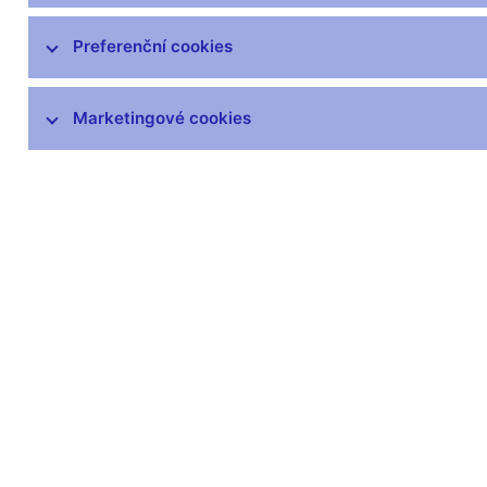
Preferenční cookies
Marketingové cookies
Zůstaňme v kontaktu
Newsle
Nejčastější odkazy
Povinné 
Výměna neplatných
Úřední desk
bankovek
Veřejné zak
Informace k Sberbank CZ
Vyřazování m
Výměna poškozených
Pronájem vol
peněz
Kariéra
Seznamy regulovaných a
registrovaných subjektů
Kurzy devizového trhu