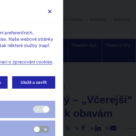
Uživatelská sekce
Stalo se
Pro média
Kontakty
Stížnosti
í preferenčních,
hlas. Naše webové stránky
Dohled a
Bankovky a
Platební styk
Finanční trhy
ak některé služby (např.
regulace
mince
maci o zpracování cookies
.
s
Uložit a zavřít
AKTUALITY
29. 1. 2020
T. Nidetzký – „Včerejší“ 
důvodem k obavám
Sdílejte