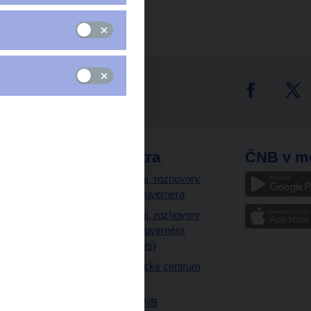
tter
odkazy
ČNB extra
ČNB v m
a
Vystoupení, rozhovory
a články guvernéra
ázky
Vystoupení, rozhovory
ajetku
a články guvernéra
ných prostor
(úplný výpis)
Návštěvnické centrum
ČNB
Historie ČNB