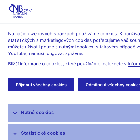
ABO-K
Na našich webových stránkách používáme cookies. K používán
statistických a marketingových cookies potřebujeme váš sou
O ČNB
Měnová
Finanční
můžete užívat i pouze s nutnými cookies; v takovém případě vš
YouTube) nemusí fungovat správně.
politika
stabilita
Bližší informace o cookies, které používáme, naleznete v
Infor
Úvod
Stalo se
Aktuality
Přijmout všechny cookies
Odmítnout všechny cookie
Aktuality
Nutné cookies
Tiskové zprávy
Kalendář
Statistické cookies