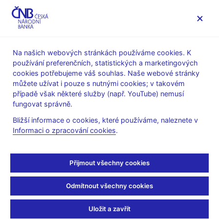
MENU
Na našich webových stránkách používáme cookies. K
používání preferenčních, statistických a marketingových
Úvod
Stalo se
Aktuality
cookies potřebujeme váš souhlas. Naše webové stránky
můžete užívat i pouze s nutnými cookies; v takovém
AKTUALITY
11. 1. 2022
případě však některé služby (např. YouTube) nemusí
T. Holub ve Snídani s
fungovat správně.
Bližší informace o cookies, které používáme, naleznete v
Novou: Nástroje
Informaci o zpracování cookies
.
centrální banky fungují
Přijmout všechny cookies
tak, jak mají
Odmítnout všechny cookies
Sdílejte
Uložit a zavřít